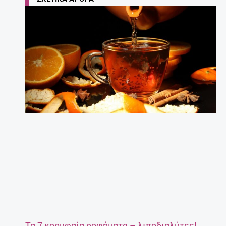
Τα 7 κορυφαία ροφήματα – λιποδιαλύτες!