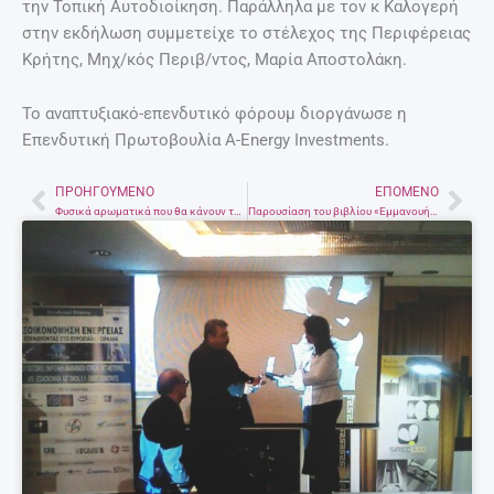
την Τοπική Αυτοδιοίκηση. Παράλληλα με τον κ Καλογερή
στην εκδήλωση συμμετείχε το στέλεχος της Περιφέρειας
Κρήτης, Μηχ/κός Περιβ/ντος, Μαρία Αποστολάκη.
Το αναπτυξιακό-επενδυτικό φόρουμ διοργάνωσε η
Επενδυτική Πρωτοβουλία A-Energy Investments.
ΠΡΟΗΓΟΎΜΕΝΟ
ΕΠΌΜΕΝΟ
Prev
Nex
Φυσικά αρωματικά που θα κάνουν το σπίτι σας να μυρίζει μαγικά
Παρουσίαση του βιβλίου «Εμμανουήλ Χ. Παπαδάκης ΄΄Σπιρτοκούτης΄