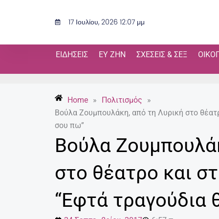
Μετάβαση
στο
17 Ιουλίου, 2026 12:07 μμ
περιεχόμενο
ΕΙΔΉΣΕΙΣ
ΕΥ ΖΗΝ
ΣΧΈΣΕΙΣ & ΣΕΞ
ΟΙΚΟ
Home
»
Πολιτισμός
»
Βούλα Ζουμπουλάκη, από τη Λυρική στο θέατρ
σου πω”
Βούλα Ζουμπουλάκ
στο θέατρο και στ
“Εφτά τραγούδια 