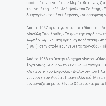
οποίου ήταν ο Δημήτρης Μυράτ, θα συνεχίζε
του Δημήτρη Ψαθά, «Μάκβεθ» του Σαίξπηρ, «Ε
δικηγορίνα» του Λουί Βερνέιγ, «Λυσσασμένη γ
Από το 1957 πρωταγωνιστεί στο θίασο του Δ
Μανώλη Σκουλούδη, «Το φως της καρδιάς» του
Αλμπέρ Καμί και στη θρυλική παράσταση «Απ
(1961), στην οποία ερμηνεύει το τραγούδι «Π
Από το 1968 το θεατρικό σχήμα γίνεται «Θία
έργα όπως: «Εσθήρ» του Ρακίνα, «Απαγορευμέ
«Αντιγόνη» του Σοφοκλή, «Διάλογοι» του Πλά
γυμνούς» του Λουίτζι Πιραντέλλο κ.ά. Μετά 
συνεργάζεται με το Εθνικό Θέατρο, και με τ