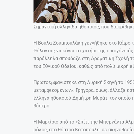
Σημαντική ελληνίδα ηθοποιός, που διακρίθηκε
Η Βούλα Ζουμπουλάκη γεννήθηκε στο Κάιρο τη
Θέλοντας να κάνει το χατήρι της οικογένειά
παράλληλα σπούδαζε στη Δραματική Σχολή τ
του Εθνικού Ωδείου, καθώς από πολύ μικρή είχ
Πρωτοεμφανίστηκε στη Λυρική Σκηνή το 1950
μεταμφιεσμένων». Γρήγορα, όμως, άλλαξε κα
έλληνα ηθοποιού Δημήτρη Μυράτ, τον οποίο 
θέατρο.
Η Μαρτίριο από το «Σπίτι της Μπερνάντα Άλμ
ρόλος, στο θέατρο Κοτοπούλη, σε σκηνοθεσία