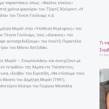
ι με παραστάσεις όπως: «Φαύλος κύκλος»
πτά χρόνια φαγούρα» του Τζορτζ Άξελροντ, «Η
άτα» του Τένεσι Γουίλιαμς κ.ά.
ημήτρη Μυράτ στην «Υπόθεση Ντρέιφους» του
 Τένεσι Γουίλιαμς, τους «Δίκαιους» του
όψε αυτοσχεδιάζουμε» του Λουίτζι Πιραντέλο
Τι ν
έτρα» του Μάνου Χατζιδάκι.
Συμβ
27 Απρ
σος Μυράτ – Ζουμπουλάκη» και συνεχίζουν με
νο τετράδιο» της Άλμπα ντε Τσέσπεντες,
τωνα, «Εκάβη» του Ευριπίδη, «Να ντύσουμε τους
το θάνατο του Δημήτρη Μυράτ (1991),
ο Μοντέρνο Θέατρο του Γιώργου Μεσσάλα.