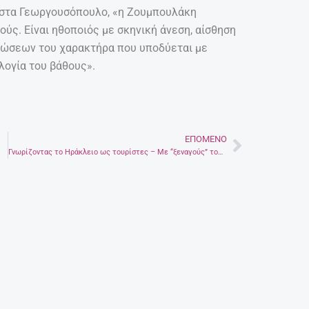
ώστα Γεωργουσόπουλο, «η Ζουμπουλάκη
ύς. Είναι ηθοποιός με σκηνική άνεση, αίσθηση
ρώσεων του χαρακτήρα που υποδύεται με
λογία του βάθους».
ΕΠΌΜΕΝΟ
Next
Γνωρίζοντας το Ηράκλειο ως τουρίστες – Με “ξεναγούς” τους Υabatravellers