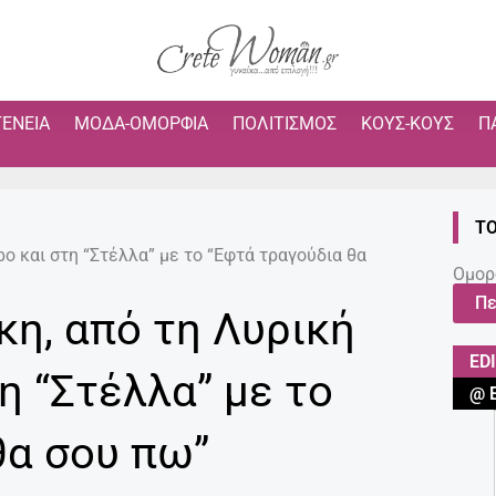
ΓΈΝΕΙΑ
ΜΌΔΑ-ΟΜΟΡΦΙΆ
ΠΟΛΙΤΙΣΜΌΣ
ΚΟΥΣ-ΚΟΥΣ
Π
ΤΟ
ο και στη “Στέλλα” με το “Εφτά τραγούδια θα
Ομορ
Πε
η, από τη Λυρική
ED
η “Στέλλα” με το
@ 
θα σου πω”