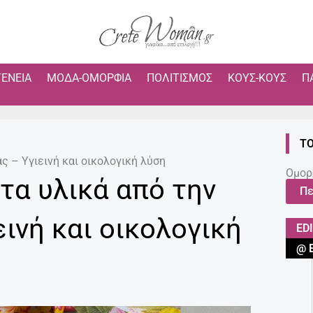
ΓΈΝΕΙΑ
ΜΌΔΑ-ΟΜΟΡΦΙΆ
ΠΟΛΙΤΙΣΜΌΣ
ΚΟΥΣ-ΚΟΥΣ
Π
ΤΟ
ας – Υγιεινή και οικολογική λύση
Ομορ
τα υλικά από την
Πε
εινή και οικολογική
ED
@ 