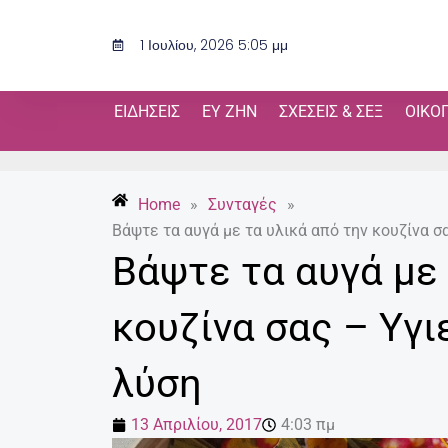
Μετάβαση
στο
1 Ιουλίου, 2026 5:05 μμ
περιεχόμενο
ΕΙΔΉΣΕΙΣ
ΕΥ ΖΗΝ
ΣΧΈΣΕΙΣ & ΣΕΞ
ΟΙΚΟ
Home
»
Συνταγές
»
Βάψτε τα αυγά με τα υλικά από την κουζίνα σ
Βάψτε τα αυγά με 
κουζίνα σας – Υγι
λύση
13 Απριλίου, 2017
4:03 πμ