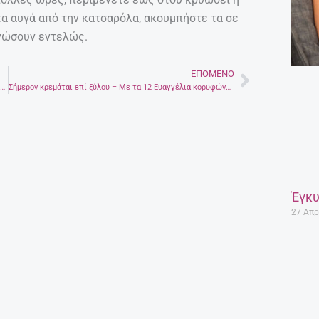
τα αυγά από την κατσαρόλα, ακουμπήστε τα σε
γνώσουν εντελώς.
ΕΠΌΜΕΝΟ
Next
Όνειρο ήσουν…Η Νέα δουλειά του Γιώργου Μυλωνάκη σε μουσική Γιάννη Γιακουμάκη
Σήμερον κρεμάται επί ξύλου – Με τα 12 Ευαγγέλια κορυφώνεται ο Θείο δράμα
Έγκυ
27 Απρ