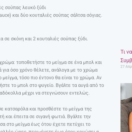
ές σούπας λευκό ξύδι
sauce) και δύο κουταλιές σούπας σάλτσα σόγιας.
α σε σκόνη και 2 κουταλιές σούπας ξύδι.
Τι ν
Συμβ
φέ χρώμα: τοποθετήστε το μείγμα σε ένα μπολ και
27 Απρ
ά για όσο χρόνο θέλετε, ανάλογα με το χρώμα
 μείγμα, τόσο πιο έντονο θα είναι το χρώμα. Αν
στε το μπολ στο ψυγείο. Βγάλτε τα αυγά από το
λαδόκολλα μέχρι να στεγνώσουν εντελώς.
σε κατσαρόλα και προσθέστε το μείγμα της
ή και έπειτα σε σιγανή φωτιά. Βγάλτε την
έσα στο μείγμα έως ότου έχετε πετύχει το
πολλές ώρες, περιμένετε έως ότου κρυώσει η