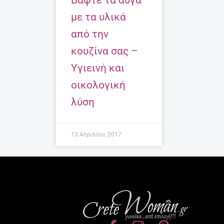
Βάψτε τα αυγά
με τα υλικά
από την
κουζίνα σας –
Υγιεινή και
οικολογική
λύση
13 Απριλίου, 2017