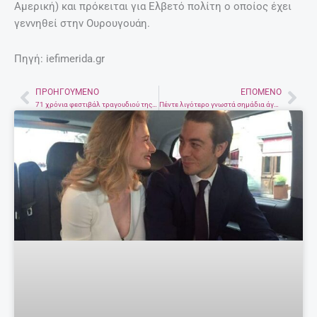
Αμερική) και πρόκειται για Ελβετό πολίτη ο οποίος έχει
γεννηθεί στην Ουρουγουάη.
Πηγή: iefimerida.gr
ΠΡΟΗΓΟΎΜΕΝΟ
ΕΠΌΜΕΝΟ
Prev
Nex
71 χρόνια φεστιβάλ τραγουδιού της Γιουροβίζιον – Συμμετοχές και διακρίσεις για την Ελλάδα
Πέντε λιγότερο γνωστά σημάδια άγχους και κατάθλιψης