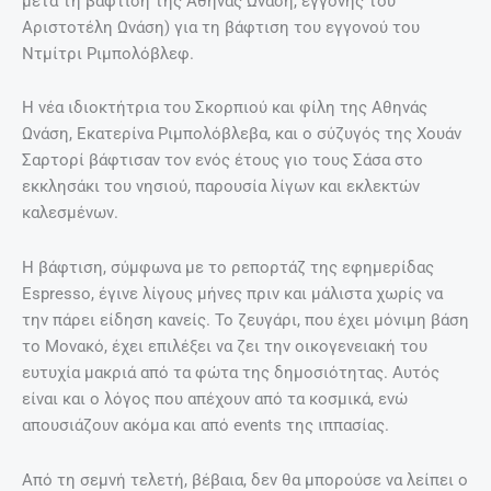
μετά τη βάφτιση της Αθηνάς Ωνάση, εγγονής του
Αριστοτέλη Ωνάση) για τη βάφτιση του εγγονού του
Ντμίτρι Ριμπολόβλεφ.
Η νέα ιδιοκτήτρια του Σκορπιού και φίλη της Αθηνάς
Ωνάση, Εκατερίνα Ριμπολόβλεβα, και ο σύζυγός της Χουάν
Σαρτορί βάφτισαν τον ενός έτους γιο τους Σάσα στο
εκκλησάκι του νησιού, παρουσία λίγων και εκλεκτών
καλεσμένων.
Η βάφτιση, σύμφωνα με το ρεπορτάζ της εφημερίδας
Espresso, έγινε λίγους μήνες πριν και μάλιστα χωρίς να
την πάρει είδηση κανείς. Το ζευγάρι, που έχει μόνιμη βάση
το Μονακό, έχει επιλέξει να ζει την οικογενειακή του
ευτυχία μακριά από τα φώτα της δημοσιότητας. Αυτός
είναι και ο λόγος που απέχουν από τα κοσμικά, ενώ
απουσιάζουν ακόμα και από events της ιππασίας.
Από τη σεμνή τελετή, βέβαια, δεν θα μπορούσε να λείπει ο