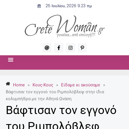
Μετάβαση
25 Ιουλίου, 2026 9:23 πμ
στο
περιεχόμενο
A
F
I
P
t
a
n
i
c
s
n
e
t
t
b
a
e
o
g
r
ΣΧΈΣΕΙΣ & ΣΕΞ
ΜΌΔΑ-ΟΜΟΡΦΙΆ
o
r
e
k
a
s
-
m
t
Home
»
Κους-Κους
»
Είδαμε κι ακούσαμε
»
f
-
p
Βάφτισαν τον εγγονό του Ριμπολόβλεφ στην ίδια
κολυμπήθρα με την Αθηνά Ωνάση
Βάφτισαν τον εγγονό
του Ριμπολόβλεφ