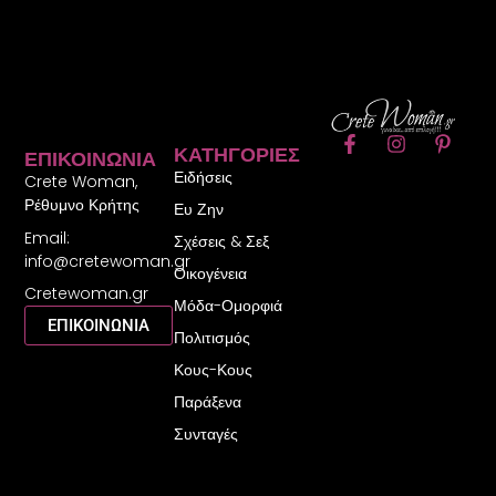
F
I
P
ΚΑΤΗΓΟΡΊΕΣ
ΕΠΙΚΟΙΝΩΝΊΑ
a
n
i
Ειδήσεις
c
s
n
Crete Woman,
e
t
t
Ρέθυμνο Κρήτης
Ευ Ζην
b
a
e
Email:
o
g
r
Σχέσεις & Σεξ
o
r
e
info@cretewoman.gr
Οικογένεια
k
a
s
Cretewoman.gr
-
m
t
Μόδα-Ομορφιά
f
-
ΕΠΙΚΟΙΝΩΝΙΑ
Πολιτισμός
p
Κους-Κους
Παράξενα
Συνταγές