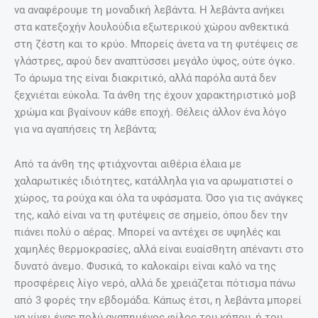
να αναφέρουμε τη μοναδική λεβάντα. Η λεβάντα ανήκει
στα κατεξοχήν λουλούδια εξωτερικού χώρου ανθεκτικά
στη ζέστη και το κρύο. Μπορείς άνετα να τη φυτέψεις σε
γλάστρες, αφού δεν αναπτύσσει μεγάλο ύψος, ούτε όγκο.
Το άρωμα της είναι διακριτικό, αλλά παρόλα αυτά δεν
ξεχνιέται εύκολα. Τα άνθη της έχουν χαρακτηριστικό μοβ
χρώμα και βγαίνουν κάθε εποχή. Θέλεις άλλον ένα λόγο
για να αγαπήσεις τη λεβάντα;
Από τα άνθη της φτιάχνονται αιθέρια έλαια με
χαλαρωτικές ιδιότητες, κατάλληλα για να αρωματιστεί ο
χώρος, τα ρούχα και όλα τα υφάσματα. Όσο για τις ανάγκες
της, καλό είναι να τη φυτέψεις σε σημείο, όπου δεν την
πιάνει πολύ ο αέρας. Μπορεί να αντέχει σε υψηλές και
χαμηλές θερμοκρασίες, αλλά είναι ευαίσθητη απέναντι στο
δυνατό άνεμο. Φυσικά, το καλοκαίρι είναι καλό να της
προσφέρεις λίγο νερό, αλλά δε χρειάζεται πότισμα πάνω
από 3 φορές την εβδομάδα. Κάπως έτσι, η λεβάντα μπορεί
να γίνει ένας πολύ αγαπημένος φίλος του κήπου, ή του