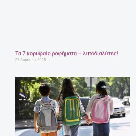
Τα 7 κορυφαία ροφήματα – λιποδιαλύτες!
27 Απριλίου, 2025