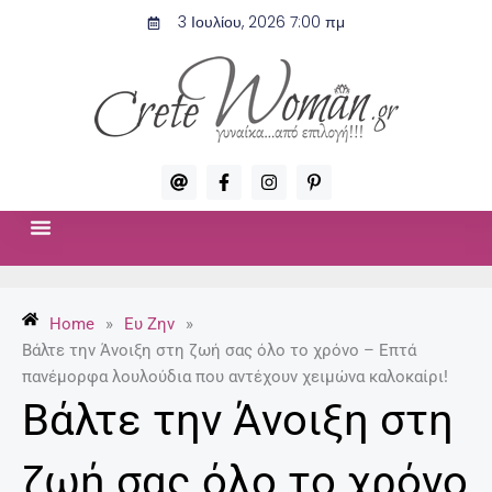
Μετάβαση
3 Ιουλίου, 2026 7:00 πμ
στο
περιεχόμενο
A
F
I
P
t
a
n
i
c
s
n
e
t
t
b
a
e
o
g
r
ΣΧΈΣΕΙΣ & ΣΕΞ
ΜΌΔΑ-ΟΜΟΡΦΙΆ
o
r
e
k
a
s
-
m
t
Home
»
Ευ Ζην
»
f
-
p
Βάλτε την Άνοιξη στη ζωή σας όλο το χρόνο – Επτά
πανέμορφα λουλούδια που αντέχουν χειμώνα καλοκαίρι!
Βάλτε την Άνοιξη στη
ζωή σας όλο το χρόνο