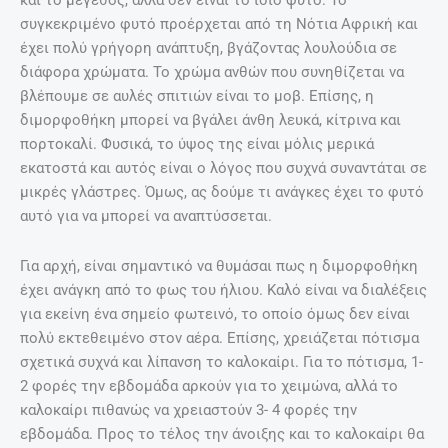
και το μέγεθος, αλλά δεν είναι το ίδιο φυτό. Το
συγκεκριμένο φυτό προέρχεται από τη Νότια Αφρική και
έχει πολύ γρήγορη ανάπτυξη, βγάζοντας λουλούδια σε
διάφορα χρώματα. Το χρώμα ανθών που συνηθίζεται να
βλέπουμε σε αυλές σπιτιών είναι το μοβ. Επίσης, η
διμορφοθήκη μπορεί να βγάλει άνθη λευκά, κίτρινα και
πορτοκαλί. Φυσικά, το ύψος της είναι μόλις μερικά
εκατοστά και αυτός είναι ο λόγος που συχνά συναντάται σε
μικρές γλάστρες. Όμως, ας δούμε τι ανάγκες έχει το φυτό
αυτό για να μπορεί να αναπτύσσεται.
Για αρχή, είναι σημαντικό να θυμάσαι πως η διμορφοθήκη
έχει ανάγκη από το φως του ήλιου. Καλό είναι να διαλέξεις
για εκείνη ένα σημείο φωτεινό, το οποίο όμως δεν είναι
πολύ εκτεθειμένο στον αέρα. Επίσης, χρειάζεται πότισμα
σχετικά συχνά και λίπανση το καλοκαίρι. Για το πότισμα, 1-
2 φορές την εβδομάδα αρκούν για το χειμώνα, αλλά το
καλοκαίρι πιθανώς να χρειαστούν 3- 4 φορές την
εβδομάδα. Προς το τέλος την άνοιξης και το καλοκαίρι θα