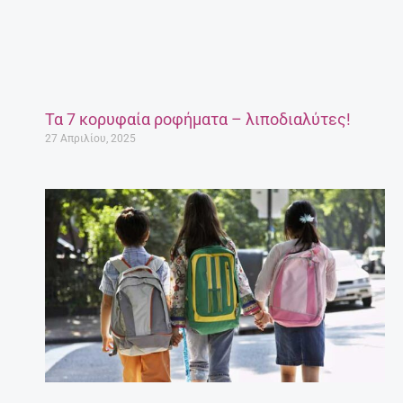
Τα 7 κορυφαία ροφήματα – λιποδιαλύτες!
27 Απριλίου, 2025