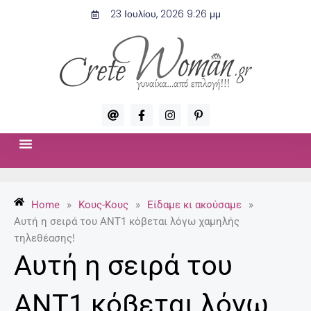
Μετάβαση
23 Ιουλίου, 2026 9:26 μμ
στο
περιεχόμενο
A
F
I
P
t
a
n
i
c
s
n
e
t
t
b
a
e
o
g
r
ΣΧΈΣΕΙΣ & ΣΕΞ
ΜΌΔΑ-ΟΜΟΡΦΙΆ
o
r
e
k
a
s
-
m
t
Home
»
Κους-Κους
»
Είδαμε κι ακούσαμε
»
f
-
p
Αυτή η σειρά του ΑΝΤ1 κόβεται λόγω χαμηλής
τηλεθέασης!
Αυτή η σειρά του
ΑΝΤ1 κόβεται λόγω