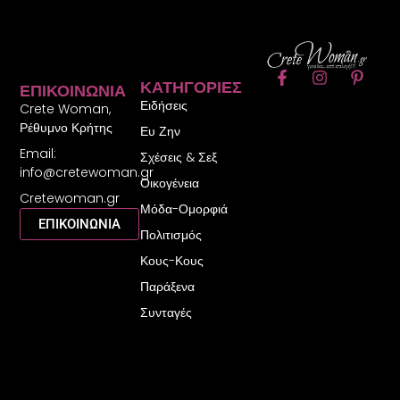
F
I
P
ΚΑΤΗΓΟΡΊΕΣ
ΕΠΙΚΟΙΝΩΝΊΑ
a
n
i
Ειδήσεις
c
s
n
Crete Woman,
e
t
t
Ρέθυμνο Κρήτης
Ευ Ζην
b
a
e
Email:
o
g
r
Σχέσεις & Σεξ
o
r
e
info@cretewoman.gr
Οικογένεια
k
a
s
Cretewoman.gr
-
m
t
Μόδα-Ομορφιά
f
-
ΕΠΙΚΟΙΝΩΝΙΑ
Πολιτισμός
p
Κους-Κους
Παράξενα
Συνταγές