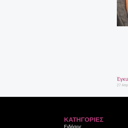
Έγκυ
27 Απρ
ΚΑΤΗΓΟΡΊΕΣ
Ειδήσεις