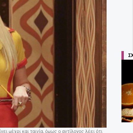
Σ
ίνει μέχρι και ταινία, όμως ο αντίλογος λέει ότι