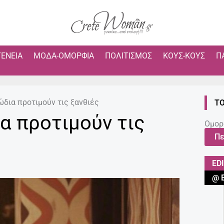
ΓΈΝΕΙΑ
ΜΌΔΑ-ΟΜΟΡΦΙΆ
ΠΟΛΙΤΙΣΜΌΣ
ΚΟΥΣ-ΚΟΥΣ
Π
ώδια προτιμούν τις ξανθιές
ΤΟ
α προτιμούν τις
Ομορ
Πε
ED
@ 