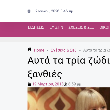
Μετάβαση
στο
12 Ιουλίου, 2026 8:46 πμ
περιεχόμενο
ΕΙΔΉΣΕΙΣ
ΕΥ ΖΗΝ
ΣΧΈΣΕΙΣ & ΣΕΞ
ΟΙΚΟ
Home
»
Σχέσεις & Σεξ
»
Αυτά τα τρία ζ
Αυτά τα τρία ζώδι
ξανθιές
19 Μαρτίου, 2018
8:59 μμ