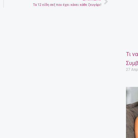
Next
Τα 12 είδη σεξ που έχει κάνει κάθε ζευγάρι!
Τι ν
Συμβ
27 Απρ