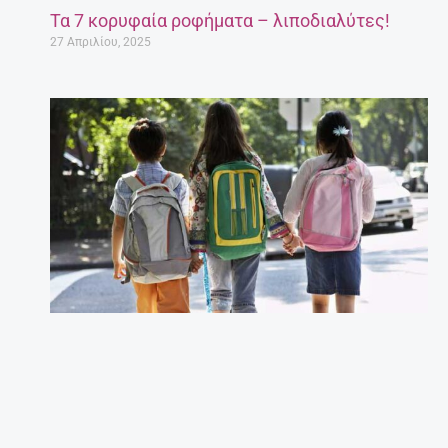
Τα 7 κορυφαία ροφήματα – λιποδιαλύτες!
27 Απριλίου, 2025