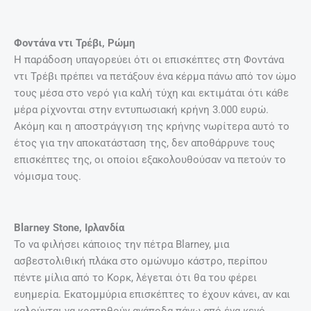
Φοντάνα ντι Τρέβι, Ρώμη
Η παράδοση υπαγορεύει ότι οι επισκέπτες στη Φοντάνα
ντι Τρέβι πρέπει να πετάξουν ένα κέρμα πάνω από τον ώμο
τους μέσα στο νερό για καλή τύχη και εκτιμάται ότι κάθε
μέρα ρίχνονται στην εντυπωσιακή κρήνη 3.000 ευρώ.
Ακόμη και η αποστράγγιση της κρήνης νωρίτερα αυτό το
έτος για την αποκατάσταση της, δεν αποθάρρυνε τους
επισκέπτες της, οι οποίοι εξακολουθούσαν να πετούν το
νόμισμα τους.
Blarney Stone, Ιρλανδία
Το να φιλήσει κάποιος την πέτρα Blarney, μια
ασβεστολιθική πλάκα στο ομώνυμο κάστρο, περίπου
πέντε μίλια από το Κορκ, λέγεται ότι θα του φέρει
ευημερία. Εκατομμύρια επισκέπτες το έχουν κάνει, αν και
καλούνται να κρατηθούν ανάποδα πάνω από ένα κενό,