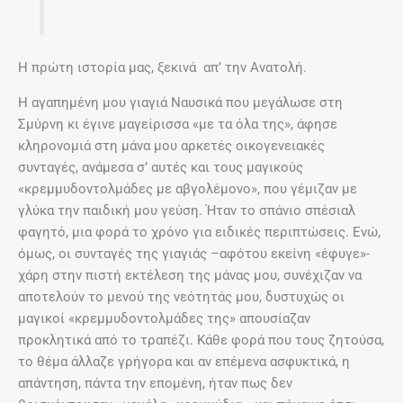
Η πρώτη ιστορία μας, ξεκινά απ’ την Ανατολή.
Η αγαπημένη μου γιαγιά Ναυσικά που μεγάλωσε στη
Σμύρνη κι έγινε μαγείρισσα «με τα όλα της», άφησε
κληρονομιά στη μάνα μου αρκετές οικογενειακές
συνταγές, ανάμεσα σ’ αυτές και τους μαγικούς
«κρεμμυδοντολμάδες με αβγολέμονο», που γέμιζαν με
γλύκα την παιδική μου γεύση. Ήταν το σπάνιο σπέσιαλ
φαγητό, μια φορά το χρόνο για ειδικές περιπτώσεις. Ενώ,
όμως, οι συνταγές της γιαγιάς –αφότου εκείνη «έφυγε»-
χάρη στην πιστή εκτέλεση της μάνας μου, συνέχιζαν να
αποτελούν το μενού της νεότητάς μου, δυστυχώς οι
μαγικοί «κρεμμυδοντολμάδες της» απουσίαζαν
προκλητικά από το τραπέζι. Κάθε φορά που τους ζητούσα,
το θέμα άλλαζε γρήγορα και αν επέμενα ασφυκτικά, η
απάντηση, πάντα την επομένη, ήταν πως δεν