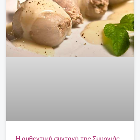
H αυθεντική συνταγή της Σμυρνιάς