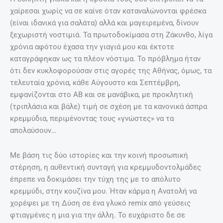
χαίρεσαι χωρίς να σε καίνε όταν καταναλώνονται φρέσκα
(είναι ιδανικά για σαλάτα) αλλά και μαγειρεμένα, δίνουν
ξεχωριστή νοστιμιά. Τα πρωτοδοκίμασα στη Ζάκυνθο, λίγα
χρόνια αφότου έχασα την γιαγιά μου και έκτοτε
καταγράφηκαν ως τα πλέον νόστιμα. Το πρόβλημα ήταν
ότι δεν κυκλοφορούσαν στις αγορές της Αθήνας, όμως, τα
τελευταία χρόνια, κάθε Αύγουστο και Σεπτέμβρη,
εμφανίζονται στο ΑΒ και σε μανάβικα, με προκλητική
(τριπλάσια και βάλε) τιμή σε σχέση με τα κανονικά άσπρα
κρεμμύδια, περιμένοντας τους «γνώστες» να τα
απολαύσουν…
Με βάση τις δύο ιστορίες και την κοινή προσωπική
στέρηση, η αυθεντική συνταγή για κρεμμυδοντολμάδες
έπρεπε να δοκιμάσει την τύχη της με το απόλυτο
κρεμμύδι, στην κουζίνα μου. Ήταν κάρμα η Ανατολή να
χορέψει με τη Δύση σε ένα γλυκό remix από γεύσεις
φτιαγμένες η μια για την άλλη. Το ευχάριστο δε σε