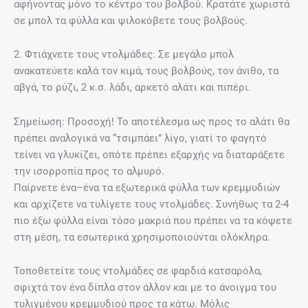
αφήνοντας μόνο το κέντρο του βολβού. Κρατάτε χωριστά
σε μπολ τα φύλλα και ψιλοκόβετε τους βολβούς.
2. Φτιάχνετε τους ντολμάδες: Σε μεγάλο μπολ
ανακατεύετε καλά τον κιμά, τους βολβούς, τον άνιθο, τα
αβγά, το ρύζι, 2 κ.σ. λάδι, αρκετό αλάτι και πιπέρι.
Σημείωση: Προσοχή! Το αποτέλεσμα ως προς το αλάτι θα
πρέπει αναλογικά να “τσιμπάει” λίγο, γιατί το φαγητό
τείνει να γλυκίζει, οπότε πρέπει εξαρχής να διαταράξετε
την ισορροπία προς το αλμυρό.
Παίρνετε ένα–ένα τα εξωτερικά φύλλα των κρεμμυδιών
και αρχίζετε να τυλίγετε τους ντολμάδες. Συνήθως τα 2-4
πιο έξω φύλλα είναι τόσο μακριά που πρέπει να τα κόψετε
στη μέση, τα εσωτερικά χρησιμοποιούνται ολόκληρα.
Τοποθετείτε τους ντολμάδες σε φαρδιά κατσαρόλα,
σφιχτά τον ένα δίπλα στον άλλον και με το άνοιγμα του
τυλιγμένου κρεμμυδιού προς τα κάτω. Μόλις