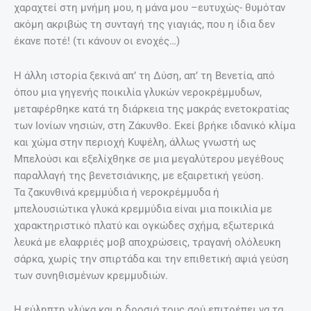
χαραχτεί στη μνήμη μου, η μάνα μου –ευτυχώς- θυμόταν
ακόμη ακριβώς τη συνταγή της γιαγιάς, που η ίδια δεν
έκανε ποτέ! (τι κάνουν οι ενοχές…)
Η άλλη ιστορία ξεκινά απ’ τη Δύση, απ’ τη Βενετία, από
όπου μια γηγενής ποικιλία γλυκών νεροκρέμμυδων,
μεταφέρθηκε κατά τη διάρκεια της μακράς ενετοκρατίας
των Ιονίων νησιών, στη Ζάκυνθο. Εκεί βρήκε ιδανικό κλίμα
και χώμα στην περιοχή Κυψέλη, άλλως γνωστή ως
Μπελούσι και εξελίχθηκε σε μια μεγαλύτερου μεγέθους
παραλλαγή της βενετσιάνικης, με εξαιρετική γεύση.
Τα ζακυνθινά κρεμμύδια ή νεροκρέμμυδα ή
μπελουσιώτικα γλυκά κρεμμύδια είναι μια ποικιλία με
χαρακτηριστικό πλατύ και ογκώδες σχήμα, εξωτερικά
λευκά με ελαφριές μοβ αποχρώσεις, τραγανή ολόλευκη
σάρκα, χωρίς την σπιρτάδα και την επιθετική αψιά γεύση
των συνηθισμένων κρεμμυδιών.
Η εύληπτη γλύκα και η δροσιά τους σού επιτρέπει να τα