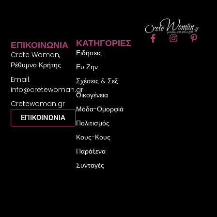
F
I
P
ΚΑΤΗΓΟΡΊΕΣ
ΕΠΙΚΟΙΝΩΝΊΑ
a
n
i
Ειδήσεις
c
s
n
Crete Woman,
e
t
t
Ρέθυμνο Κρήτης
Ευ Ζην
b
a
e
Email:
o
g
r
Σχέσεις & Σεξ
o
r
e
info@cretewoman.gr
Οικογένεια
k
a
s
Cretewoman.gr
-
m
t
Μόδα-Ομορφιά
f
-
ΕΠΙΚΟΙΝΩΝΙΑ
Πολιτισμός
p
Κους-Κους
Παράξενα
Συνταγές