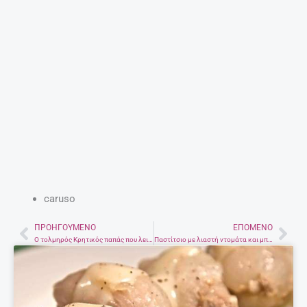
caruso
ΠΡΟΗΓΟΎΜΕΝΟ
ΕΠΌΜΕΝΟ
Prev
Nex
Ο τολμηρός Κρητικός παπάς που λειτούργησε στην Αγία Σοφία το 1919
Παστίτσιο με λιαστή ντομάτα και μπεσαμέλ γιαουρτιού