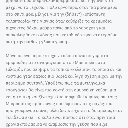
βρισκόντουσαν «μεγάλα» κρεμμύδια… και πήγαινε έτσι
μέχρι να το ξεχάσω. Πολύ αργότερα, όταν πια μαγείρευα
στο σπίτι μου, μίλησε για την (δήθεν*) «απίστευτη
ταλαιπωρία» της γιαγιάς όταν καθάριζε τα κρεμμύδια,
ρίχνοντας δάκρυ μαύρο πάνω από το νεροχύτη και
αποκαλύφθηκε ο λόγος που καταδικάστηκα να στερούμαι
αυτή την απίθανη γλυκιά γεύση…
Μόνο σε ένα μέρος έτυχε να πέσω πάνω σε γεμιστά
κρεμμύδια, στο οινομαγειρείο του Μπεμπέλη, στο
Γαλαξίδι, που σέρβιρε τα τοπικά «κελέμια», τα οποία αν και
νόστιμα ήταν σαφώς πιο βαριά και λίγη σχέση είχαν με την
περίφημη συνταγή. Υποθέτω πως τα μυτιληναίικα
«σουγάνια» θα είναι πιο κοντά στη σμυρνέικη γεύση, μια
και η τοπική κουζίνα έχει διαμορφωθεί κυρίως απ’ τους
Μικρασιάτες πρόσφυγες που έφτασαν στις αρχές του
προηγούμενου αιώνα, αλλά δεν έτυχε να τα δοκιμάσω, όταν
ταξίδεψα εκεί. Το καλό είναι πάντως ότι όταν πριν τρία
χρόνια αποφάσισα να αναβιώσω την γεύση που είχε