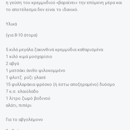
η γεύση του κρεμμυδιού «βαραίνει» την επόμενη μέρα και
το αποτέλεσμα δεν είναι το ιδανικό.
Υλικά
(για 8-10 άτομα)
5 κιλά μεγάλα ζακυνθινά κρεμμύδια καθαρισμένα
1 κιλό κιμά μοσχαρίσιο
2 αβγά
1 ματσάκι άνιθο ψιλοκομμένο
1 φλυτζ. ρύζι γλασέ
15 φυλλαράκια φρέσκο (ή έστω αποξηραμένο) δυόσμο
7 κ.σ. ελαιόλαδο
1 λίτρο ζωμό βοδινού
αλάτι, πιπέρι
Για το αβγολέμονο