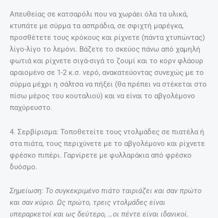
Απευθείας σε κατσαρόλι που να χωράει όλα τα υλικά,
κτυπάτε με σύρμα τα ασπράδια, σε σφιχτή μαρέγκα,
προσθέτετε τους κρόκους και ρίχνετε (πάντα χτυπώντας)
λίγο-λίγο το λεμόνι. Βάζετε το σκεύος πάνω από χαμηλή
φωτιά και ρίχνετε σιγά-σιγά το ζουμί και το κορν φλάουρ
αραιομένο σε 1-2 κ.σ. νερό, ανακατεύοντας συνεχώς με το
σύρμα μέχρι η σάλτσα να πήξει (θα πρέπει να στέκεται στο
πίσω μέρος του κουταλιού) και να είναι το αβγολέμονο
παχύρευστο.
4. Σερβίρισμα: Toποθετείτε τους ντολμάδες σε πιατέλα ή
στα πιάτα, τους περιχύνετε με το αβγολέμονο και ρίχνετε
φρέσκο πιπέρι. Γαρνίρετε με φυλλαράκια από φρέσκο
δυόσμο.
Σημείωση: Το συγκεκριμένο πιάτο ταιριάζει και σαν πρώτο
και σαν κύριο. Ως πρώτο, τρεις ντολμάδες είναι
υπεραρκετοί και ως δεύτερο, …οι πέντε είναι ιδανικοί.