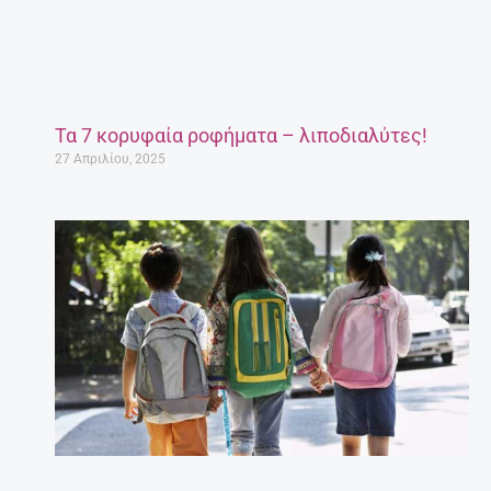
Τα 7 κορυφαία ροφήματα – λιποδιαλύτες!
27 Απριλίου, 2025