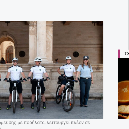
Σ
μευσης με ποδήλατα, λειτουργεί πλέον σε