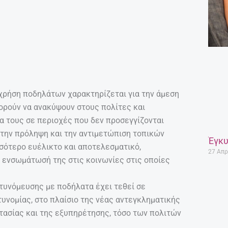
ΕΠΌΜΕΝΟ
Next
Μια έκθεση… μέσα στην έκθεση, στη Δημοτική Πινακοθήκη Μαλεβιζίου
Μητέρα για πέμπτη φορά στα 54 της η Μπριγκίτε Νίλσεν
Έγκυ
27 Απρ