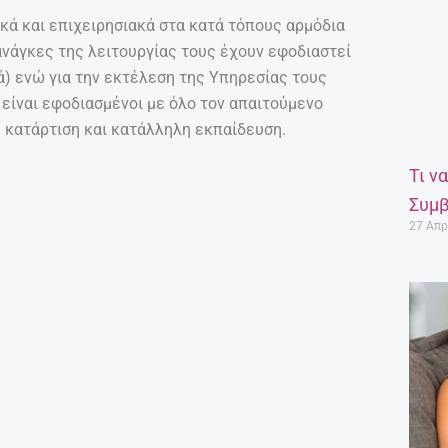
ικά και επιχειρησιακά στα κατά τόπους αρμόδια
ανάγκες της λειτουργίας τους έχουν εφοδιαστεί
ά) ενώ για την εκτέλεση της Υπηρεσίας τους
 είναι εφοδιασμένοι με όλο τον απαιτούμενο
 κατάρτιση και κατάλληλη εκπαίδευση.
Τι ν
Συμβ
χρήση ποδηλάτων χαρακτηρίζεται για την άμεση
27 Απρ
ορούν να ανακύψουν στους πολίτες και
ία τους σε περιοχές που δεν προσεγγίζονται
 την πρόληψη και την αντιμετώπιση τοπικών
σότερο ευέλικτο και αποτελεσματικό,
ενσωμάτωσή της στις κοινωνίες στις οποίες
τυνόμευσης με ποδήλατα έχει τεθεί σε
υνομίας, στο πλαίσιο της νέας αντεγκληματικής
τασίας και της εξυπηρέτησης, τόσο των πολιτών