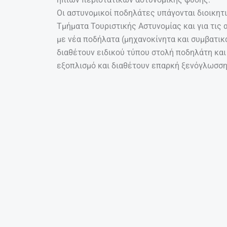
Οι αστυνομικοί ποδηλάτες υπάγονται διοικητ
Τμήματα Τουριστικής Αστυνομίας και για τις 
με νέα ποδήλατα (μηχανοκίνητα και συμβατικ
διαθέτουν ειδικού τύπου στολή ποδηλάτη και
εξοπλισμό και διαθέτουν επαρκή ξενόγλωσση
Το νέο μοντέλο σύγχρονης αστυνόμευσης με 
και ευέλικτη διαχείριση των θεμάτων που μπ
επισκέπτες, ενώ διακρίνεται για την ευκινησ
εύκολα από μηχανοκίνητα οχήματα, με σκοπό
ζητημάτων και προβλημάτων, με τρόπο περισ
αποσκοπώντας ταυτόχρονα στην αποδοχή και 
εφαρμόζεται.
Υπενθυμίζεται ότι ο θεσμός της εμφανούς ασ
εφαρμογή από το Αρχηγείο της Ελληνικής Αστ
πολιτικής με σκοπό την αναβάθμιση της προσ