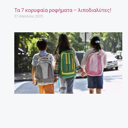
Τα 7 κορυφαία ροφήματα – λιποδιαλύτες!
27 Απριλίου, 2025