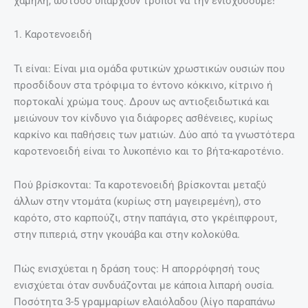
χαμηλή, ωστόσο υπάρχουν τρόποι να την ενισχύσουμε!
1. Καροτενοειδή
Τι είναι: Είναι μια ομάδα φυτικών χρωστικών ουσιών που
προσδίδουν στα τρόφιμα το έντονο κόκκινο, κίτρινο ή
πορτοκαλί χρώμα τους. Δρουν ως αντιοξειδωτικά και
μειώνουν τον κίνδυνο για διάφορες ασθένειες, κυρίως
καρκίνο και παθήσεις των ματιών. Δύο από τα γνωστότερα
καροτενοειδή είναι το λυκοπένιο και το βήτα-καροτένιο.
Πού βρίσκονται: Τα καροτενοειδή βρίσκονται μεταξύ
άλλων στην ντομάτα (κυρίως στη μαγειρεμένη), στο
καρότο, στο καρπούζι, στην παπάγια, στο γκρέιπφρουτ,
στην πιπεριά, στην γκουάβα και στην κολοκύθα.
Πώς ενισχύεται η δράση τους: Η απορρόφησή τους
ενισχύεται όταν συνδυάζονται με κάποια λιπαρή ουσία.
Ποσότητα 3-5 γραμμαρίων ελαιόλαδου (λίγο παραπάνω