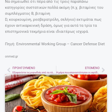
Να σημειωθεί ότι πέρα από τις τρεις παραπάνω
κατηγορίες συστατικών πολλά ακόμη (π.χ. βιταμίνες του
συμπλέγματος Β, βιταμίνη
D, κουρκουμίνη, ρεσβερατρόλη, σελήνιο) εκτιμάται πως
έχουν αντικαρκινική δράση, όμως για αυτά τα τρία τα
επιστημονικά τεκμήρια είναι ιδιαιτέρως ισχυρά.
Πηγή: Environmental Working Group – Cancer Defense Diet
onmed.gr
ΠΡΟΗΓΟΎΜΕΝΟ
ΕΠΌΜΕΝΟ
Prev
Nex
Εξαφανίστε τις μυρωδιές από τα τάπερ
H μέρα που επαναστάτησαν οι ιερόδουλες – Κατέλαβαν εκκλησία και διεκδίκησαν δουλειά και ζωή