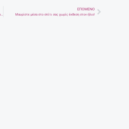
ΕΠΌΜΕΝΟ
Next
Γλυκά ακόμα και με λεμονανθούς – Γεύσεις, αρώματα και χρώματα της Κρήτης στη γιορτή του Αμπελούζου
Μαυρίστε μέσα στο σπίτι σας χωρίς έκθεση στον ήλιο!