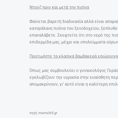
Ντουζ πριν και μετά την πισίνα
Φαίνεται βαρετή διαδικασία αλλά είναι απαραί
καταγάλανη πισίνα του ξενοδοχείου, ξεπλυθεί
επαναλάβετε. Σκεφτείτε ότι στο νερό της πι
επιδερμίδα μας, μέχρι και υπολείμματα ούρων
Προτιμήστε τα κλασικά βαμβακερά εσώρουχα
Όπως μας συμβουλεύει ο γυναικολόγος Γεράσ
εγκλωβίζουν την υγρασία στην ευαίσθητη περ
απομακρύνουν, γι’ αυτό είναι η καλύτερη επι
πηγή: mama365.gr