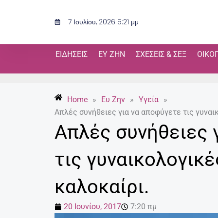
Μετάβαση
στο
7 Ιουλίου, 2026 5:21 μμ
περιεχόμενο
ΕΙΔΉΣΕΙΣ
ΕΥ ΖΗΝ
ΣΧΈΣΕΙΣ & ΣΕΞ
ΟΙΚΟ
Home
»
Ευ Ζην
»
Υγεία
»
Απλές συνήθειες για να αποφύγετε τις γυναι
Απλές συνήθειες 
τις γυναικολογικέ
καλοκαίρι.
20 Ιουνίου, 2017
7:20 πμ