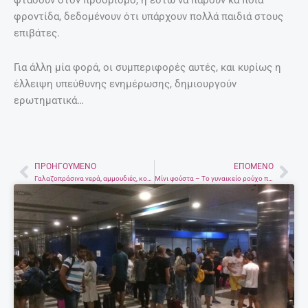
φτάσουν στον προορισμό, ή έστω να πάρουν κα΄ποια
φροντίδα, δεδομένουν ότι υπάρχουν πολλά παιδιά στους
επιβάτες.
Για άλλη μία φορά, οι συμπεριφορές αυτές, και κυρίως η
έλλειψη υπεύθυνης ενημέρωσης, δημιουργούν
ερωτηματικά…
ΠΡΟΗΓΟΎΜΕΝΟ
ΕΠΌΜΕΝΟ
Prev
Nex
Γαλαζοπράσινα νερά, αμμουδιές, κοχύλια και κέδροι – Απόδραση στο εξωτικό Γαϊδουρονήσι
Μίνι φούστα – Το γυναικείο ρούχο που ήρθε … για να μείνει κόντρα στις σφοδρές αντιδράσεις