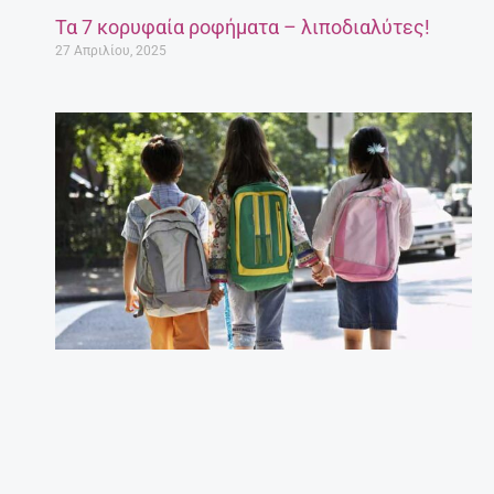
Τα 7 κορυφαία ροφήματα – λιποδιαλύτες!
27 Απριλίου, 2025