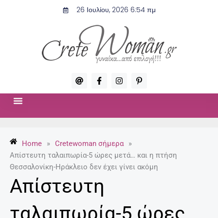
Μετάβαση
26 Ιουλίου, 2026 6:54 πμ
στο
περιεχόμενο
A
F
I
P
t
a
n
i
c
s
n
e
t
t
b
a
e
o
g
r
ΣΧΈΣΕΙΣ & ΣΕΞ
ΜΌΔΑ-ΟΜΟΡΦΙΆ
o
r
e
k
a
s
-
m
t
Home
»
Cretewoman σήμερα
»
f
-
p
Απίστευτη ταλαιπωρία-5 ώρες μετά… και η πτήση
Θεσσαλονίκη-Ηράκλειο δεν έχει γίνει ακόμη
Απίστευτη
ταλαιπωρία-5 ώρες