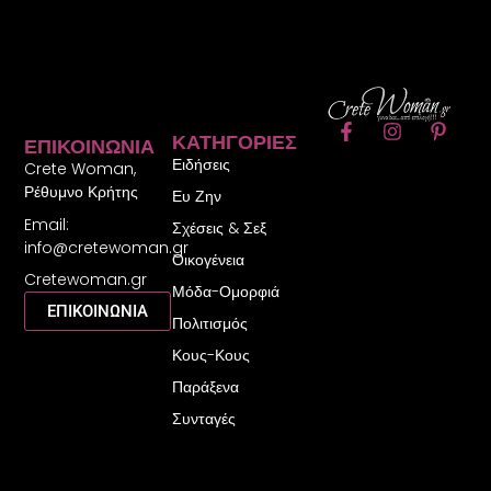
F
I
P
ΚΑΤΗΓΟΡΊΕΣ
ΕΠΙΚΟΙΝΩΝΊΑ
a
n
i
Ειδήσεις
c
s
n
Crete Woman,
e
t
t
Ρέθυμνο Κρήτης
Ευ Ζην
b
a
e
Email:
o
g
r
Σχέσεις & Σεξ
o
r
e
info@cretewoman.gr
Οικογένεια
k
a
s
Cretewoman.gr
-
m
t
Μόδα-Ομορφιά
f
-
ΕΠΙΚΟΙΝΩΝΙΑ
Πολιτισμός
p
Κους-Κους
Παράξενα
Συνταγές