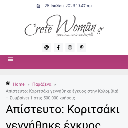
Μετάβαση
28 Ιουλίου, 2026 10:47 πμ
στο
περιεχόμενο
A
F
I
P
t
a
n
i
c
s
n
e
t
t
b
a
e
o
g
r
ΣΧΈΣΕΙΣ & ΣΕΞ
ΜΌΔΑ-ΟΜΟΡΦΙΆ
o
r
e
k
a
s
-
m
t
Home
»
Παράξενα
»
f
-
p
Απίστευτο: Κοριτσάκι γεννήθηκε έγκυος στην Κολομβία!
– Συμβαίνει 1 στις 500.000 κυήσεις
Απίστευτο: Κοριτσάκι
γεννήθηκε έγκυος