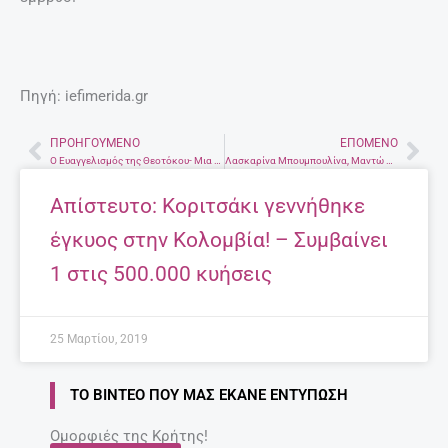
Πηγή: iefimerida.gr
ΠΡΟΗΓΟΎΜΕΝΟ
ΕΠΌΜΕΝΟ
Prev
Nex
Ο Ευαγγελισμός της Θεοτόκου- Μια χαρμόσυνη θρησκευτική αναγγελία και μια εθνική επέτειος
Λασκαρίνα Μπουμπουλίνα, Μαντώ Μαυρογένους – Οι δύο γυναίκες ηρωίδες της Ελληνικής Επανάστασης.
Απίστευτο: Κοριτσάκι γεννήθηκε
έγκυος στην Κολομβία! – Συμβαίνει
1 στις 500.000 κυήσεις
25 Μαρτίου, 2019
ΤΟ ΒΊΝΤΕΟ ΠΟΥ ΜΑΣ ΈΚΑΝΕ ΕΝΤΎΠΩΣΗ
Ομορφιές της Κρήτης!