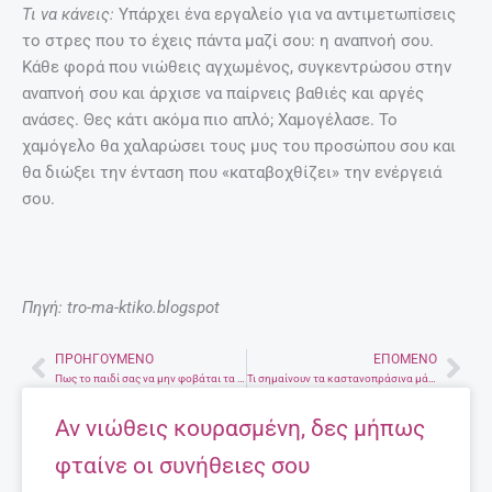
Τι να κάνεις:
Υπάρχει ένα εργαλείο για να αντιμετωπίσεις
το στρες που το έχεις πάντα μαζί σου: η αναπνοή σου.
Κάθε φορά που νιώθεις αγχωμένος, συγκεντρώσου στην
αναπνοή σου και άρχισε να παίρνεις βαθιές και αργές
ανάσες. Θες κάτι ακόμα πιο απλό; Χαμογέλασε. Το
χαμόγελο θα χαλαρώσει τους μυς του προσώπου σου και
θα διώξει την ένταση που «καταβοχθίζει» την ενέργειά
σου.
Πηγή: tro-ma-ktiko.blogspot
ΠΡΟΗΓΟΎΜΕΝΟ
ΕΠΌΜΕΝΟ
Prev
Nex
Πως το παιδί σας να μην φοβάται τα ζώα;
Τι σημαίνουν τα καστανοπράσινα μάτια;
Αν νιώθεις κουρασμένη, δες μήπως
φταίνε οι συνήθειες σου