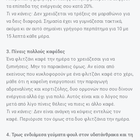
τα επίπεδα της ενέργειάς σου κατά 20%.
Τι να κάνεις:
Δεν χρειάζεται να τρέξεις σε μαραθώνιο για
να δεις διαφορά. Σημασία έχει να γυμνάζεσαι τακτικά,
ακόμα κι αν αυτό σημαίνει γρήγορο περπάτημα για 10 με
15 λεπτά κάθε μέρα.
3. Πίνεις πολλούς καφέδες
Ένα φλιτζάνι καφέ την ημέρα το χρειάζεσαι για να
ξυπνήσεις. Μην το παρακάνεις όμως. Αν είσαι από
εκείνους που κυκλοφορούν με ένα φλιτζάνι καφέ στο χέρι,
μάθε ότι η καφεΐνη ενεργοποιεί την παραγωγή
αδρεναλίνης και κορτιζόλης, δυο ορμονών που σου δίνουν
ενέργεια αλλά όχι για πολύ. Αυτός είναι και ο λόγος που
μετά από λίγο πίνεις θέλεις να πιεις κι άλλο καφέ.
Τι να κάνεις:
Δεν είναι ανάγκη να κόψεις εντελώς τον
καφέ. Περιόρισε τον όμως στα δυο φλιτζάνια την ημέρα.
4. Τρως ενδιάμεσα γεύματα φουλ στον υδατάνθρακα και τη