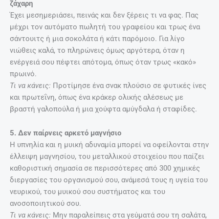
ζάχαρη
Έχει μεσημεριάσει, πεινάς και δεν ξέρεις τι να φας. Πας
μέχρι τον αυτόματο πωλητή του γραφείου και τρως ένα
σάντουιτς ή μια σοκολάτα ή κάτι παρόμοιο. Για λίγο
νιώθεις καλά, το πληρώνεις όμως αργότερα, όταν η
ενέργειά σου πέφτει απότομα, όπως όταν τρως «κακό»
πρωινό.
Τι να κάνεις:
Προτίμησε ένα σνακ πλούσιο σε φυτικές ίνες
και πρωτεΐνη, όπως ένα κράκερ ολικής αλέσεως με
βραστή γαλοπούλα ή μια χούφτα αμύγδαλα ή σταφίδες.
5. Δεν παίρνεις αρκετό μαγνήσιο
Η υπνηλία και η μυική αδυναμία μπορεί να οφείλονται στην
έλλειψη μαγνησίου, του μεταλλικού στοιχείου που παίζει
καθοριστική σημασία σε περισσότερες από 300 χημικές
διεργασίες του οργανισμού σου, ανάμεσά τους η υγεία του
νευρικού, του μυικού σου συστήματος και του
ανοσοποιητικού σου.
Τι να κάνεις:
Μην παραλείπεις στα γεύματά σου τη σαλάτα,