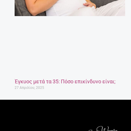
Έγκυος μετά τα 35: Πόσο επικίνδυνο είναι;
27 Απριλίου, 2025