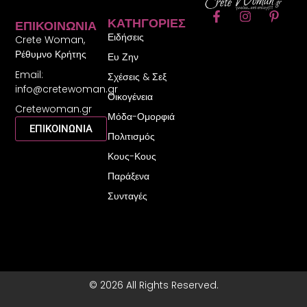
F
I
P
ΚΑΤΗΓΟΡΊΕΣ
ΕΠΙΚΟΙΝΩΝΊΑ
a
n
i
Ειδήσεις
c
s
n
Crete Woman,
e
t
t
Ρέθυμνο Κρήτης
Ευ Ζην
b
a
e
Email:
o
g
r
Σχέσεις & Σεξ
o
r
e
info@cretewoman.gr
Οικογένεια
k
a
s
Cretewoman.gr
-
m
t
Μόδα-Ομορφιά
f
-
ΕΠΙΚΟΙΝΩΝΙΑ
Πολιτισμός
p
Κους-Κους
Παράξενα
Συνταγές
© 2026 All Rights Reserved.