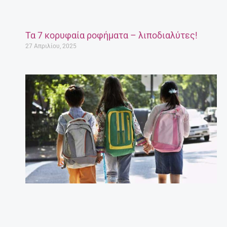
Τα 7 κορυφαία ροφήματα – λιποδιαλύτες!
27 Απριλίου, 2025