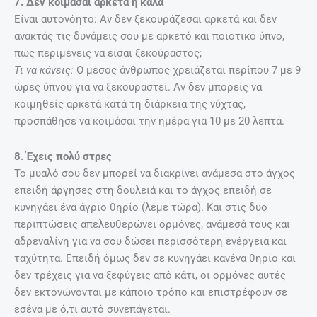
7. Δεν κοιμάσαι αρκετά ή καλά
Είναι αυτονόητο: Αν δεν ξεκουράζεσαι αρκετά και δεν
ανακτάς τις δυνάμεις σου με αρκετό και ποιοτικό ύπνο,
πώς περιμένεις να είσαι ξεκούραστος;
Τι να κάνεις:
Ο μέσος άνθρωπος χρειάζεται περίπου 7 με 9
ώρες ύπνου για να ξεκουραστεί. Αν δεν μπορείς να
κοιμηθείς αρκετά κατά τη διάρκεια της νύχτας,
προσπάθησε να κοιμάσαι την ημέρα για 10 με 20 λεπτά.
8. Έχεις πολύ στρες
Το μυαλό σου δεν μπορεί να διακρίνει ανάμεσα στο άγχος
επειδή άργησες στη δουλειά και το άγχος επειδή σε
κυνηγάει ένα άγριο θηρίο (λέμε τώρα). Και στις δυο
περιπτώσεις απελευθερώνει ορμόνες, ανάμεσά τους και
αδρεναλίνη για να σου δώσει περισσότερη ενέργεια και
ταχύτητα. Επειδή όμως δεν σε κυνηγάει κανένα θηρίο και
δεν τρέχεις για να ξεφύγεις από κάτι, οι ορμόνες αυτές
δεν εκτονώνονται με κάποιο τρόπο και επιστρέφουν σε
εσένα με ό,τι αυτό συνεπάγεται.