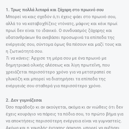
1. Τρως πολλά λιπαρά και ζάχαρη στο πρωινό σου
Μπορεί να καις σχεδόν ό,τι έχεις φάει στο πρωινό σου,
αλλά το να καταβοχθίζεις ντόνατς, μάφινς και κέικ πρωί
πρωί δεν είναι το ιδανικό. Ο συνδυασμός ζάχαρης και
υδατανθράκων θα ανεβάσει προσωρινά τα επίπεδα της
ενέργειάς σου, σύντομα όμως θα πέσουν και μαζί τους και
η ζωτικότητά σου.
Τι να κάνεις:
Άρχισε τη μέρα σου με ένα πρωινό με
δημητριακά ολικής αλέσεως και λίγη πρωτεΐνη, που
χρειάζεται περισσότερο χρόνο για να μετατραπεί σε
γλυκόζη και μπορεί να διατηρήσει τα επίπεδα της
ενέργειάς σου σταθερά για περισσότερο χρόνο.
2. Δεν γυμνάζεσαι
Όσο παράδοξο κι αν ακούγεται, ακόμα κι αν νιώθεις ότι δεν
έχεις κουράγιο να πάρεις τα πόδια σου, το πρώτο βήμα για
να αποκτήσεις περισσότερη ενέργεια είναι να γυμναστείς.
Ακόμα και η χαμηλής έντασης άσκηση, μπορεί να αυξήσει