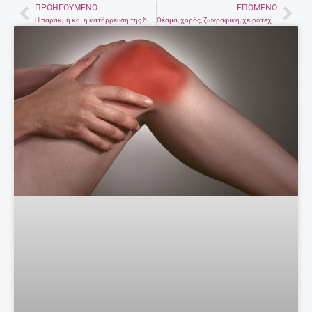
ΠΡΟΗΓΟΎΜΕΝΟ
ΕΠΌΜΕΝΟ
Prev
Nex
Η παρακμή και η κατάρρευση της διάσημης δίαιτας Ντουκάν – Η πτώση ενός μύθου
Θέαμα, χορός, ζωγραφική, χειροτεχνίες και γκράφιτι – Το πρόγραμμα της δεύτερης μέρας του φεστιβάλ δρόμου