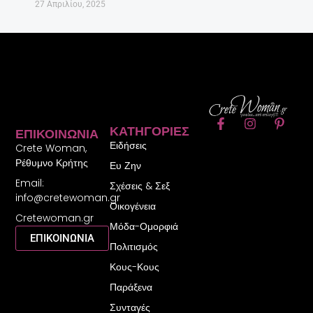
27 Απριλίου, 2025
F
I
P
ΚΑΤΗΓΟΡΊΕΣ
ΕΠΙΚΟΙΝΩΝΊΑ
a
n
i
Ειδήσεις
c
s
n
Crete Woman,
e
t
t
Ρέθυμνο Κρήτης
Ευ Ζην
b
a
e
Email:
o
g
r
Σχέσεις & Σεξ
o
r
e
info@cretewoman.gr
Οικογένεια
k
a
s
Cretewoman.gr
-
m
t
Μόδα-Ομορφιά
f
-
ΕΠΙΚΟΙΝΩΝΙΑ
Πολιτισμός
p
Κους-Κους
Παράξενα
Συνταγές