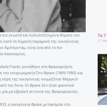
α πιο γνωστά και πολυσυζητημένα θύματα του
Τα 7
27 Απρ
ε κατά τη δίχρονη παραμονή της οικογένειας
ο Άμστερνταμ, είναι ένα από τα πιο
ία παγκοσμίως.
 Marie Frank) γεννήθηκε στη Φραγκφούρτη
ρη του επιχειρηματία Ότο Φρανκ (1889-1980) και
η κόρη της οικογένειας ονομαζόταν Μαργκότ
 από την Άννα. Οι Φρανκ δεν ήταν φανατικά
ε μία μη εβραϊκή γειτονιά της Φραγκφούρτης.
933, η οικογένεια Φρανκ μετακόμισε στο