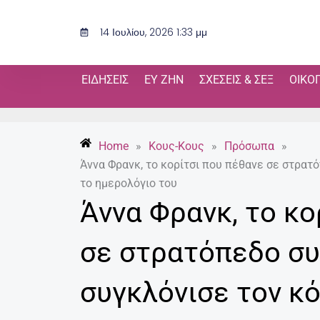
Μετάβαση
στο
14 Ιουλίου, 2026 1:33 μμ
περιεχόμενο
ΕΙΔΉΣΕΙΣ
ΕΥ ΖΗΝ
ΣΧΈΣΕΙΣ & ΣΕΞ
ΟΙΚΟ
Home
»
Κους-Κους
»
Πρόσωπα
»
Άννα Φρανκ, το κορίτσι που πέθανε σε στρα
το ημερολόγιο του
Άννα Φρανκ, το κο
σε στρατόπεδο σ
συγκλόνισε τον κ