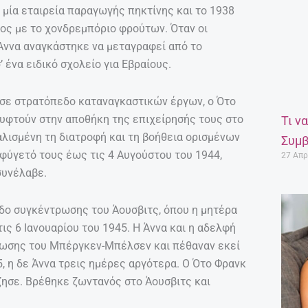
 μία εταιρεία παραγωγής πηκτίνης και το 1938
νος με το χονδρεμπόριο φρούτων. Όταν οι
 Άννα αναγκάστηκε να μεταγραφεί από το
 ένα ειδικό σχολείο για Εβραίους.
 σε στρατόπεδο καταναγκαστικών έργων, ο Ότο
ρυφτούν στην αποθήκη της επιχείρησής τους στο
Τι ν
αλισμένη τη διατροφή και τη βοήθεια ορισμένων
Συμβ
φύγετό τους έως τις 4 Αυγούστου του 1944,
27 Απρ
συνέλαβε.
δο συγκέντρωσης του Άουσβιτς, όπου η μητέρα
τις 6 Ιανουαρίου του 1945. Η Άννα και η αδελφή
ωσης του Μπέργκεν-Μπέλσεν και πέθαναν εκεί
, η δε Άννα τρεις ημέρες αργότερα. Ο Ότο Φρανκ
ζησε. Βρέθηκε ζωντανός στο Άουσβιτς και