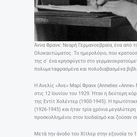
Άννα Φρανκ: Νεαρή Γερμανοεβραία, ένα από τ
Ολοκαυτώματος. Το ημερολόγιο, που κρατούσ
της σ´ ένα κρησφύγετο στο γερμανοκρατούμεν
πολυμεταφρασμένα και πολυδιαβασμένα βιβλ
Η Ανελίς «Άνε» Μαρί Φρανκ (Annelies «Anne»
στις 12 Ιουνίου του 1929. Ήταν η δεύτερη κό
της Εντίτ Χολέντερ (1900-1945). Η πρωτότοκ
(1926-1945) και ήταν τρία χρόνια μεγαλύτερη
προσκολλημένοι στον Ιουδαϊσμό και ζούσαν σ
Μετά την άνοδο του Χίτλερ στην εξουσία το 1