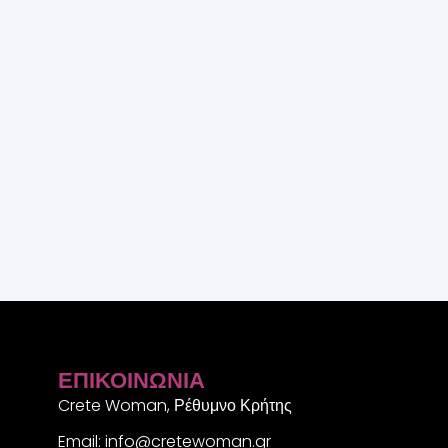
ΕΠΙΚΟΙΝΩΝΊΑ
Crete Woman, Ρέθυμνο Κρήτης
Email: info@cretewoman.gr