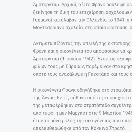
Άμστερνταμ. Αρχικά, ο Ότο Φρανκ δούλεψε σε
ξεκίνησε τη δική του επιχείρηση, ασχολούμε
Γερμανοί κατέλαβαν την Ολλανδία το 1941, η
Μοντεσοριανό σχολείο, στο οποίο φοιτούσε, σ’
Αντιμετωπίζοντας την απειλή της εκτόπισης
Φρανκ και η οικογένειά του αποφάσισαν να κ
Άμστερνταμ (9 Ιουλίου 1942). Έχοντας εξασφ
φίλων τους μη Εβραίων, παρέμειναν στο κρησ
οπότε τους ανακάλυψε η Γκεστάπο και τους 
Η οικογένεια Φρανκ οδηγήθηκε στο στρατόπε
της Άννας, Εντίτ, πέθανε από τις κακουχίες σ
της μεταφέρθηκαν στο στρατόπεδο συγκέντρ
από τύφο, η μεν Μαργκότ στις 9 Μαρτίου 1945
ήταν το μόνο μέλος της οικογένειας που επέ
απελευθερώθηκε από τον Κόκκινο Στρατό.