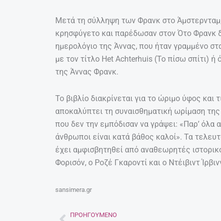
Μετά τη σύλληψη των Φρανκ στο Άμστερνταμ, 
κρησφύγετο και παρέδωσαν στον Ότο Φρανκ δ
ημερολόγιο της Άννας, που ήταν γραμμένο στ
με τον τίτλο Het Achterhuis (Το πίσω σπίτι) 
της Άννας Φρανκ.
Το βιβλίο διακρίνεται για το ώριμο ύφος και 
αποκαλύπτει τη συναισθηματική ωρίμαση της
που δεν την εμπόδισαν να γράψει: «Παρ’ όλα 
άνθρωποι είναι κατά βάθος καλοί». Τα τελευ
έχει αμφισβητηθεί από αναθεωρητές ιστορι
Φορισόν, ο Ροζέ Γκαροντί και ο Ντέιβιντ Ίρβιν
sansimera.gr
ΠΡΟΗΓΟΎΜΕΝΟ