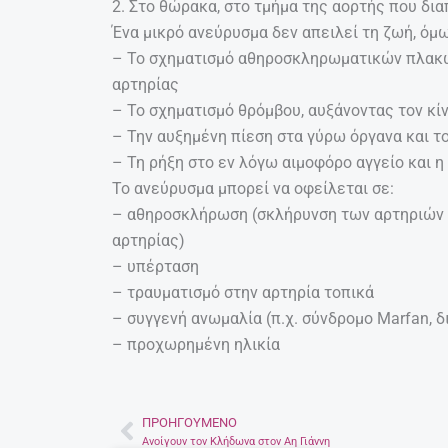
2. Στο θώρακα, στο τμήμα της αορτής που δι
Ένα μικρό ανεύρυσμα δεν απειλεί τη ζωή, όμ
– Το σχηματισμό αθηροσκληρωματικών πλακώ
αρτηρίας
– Το σχηματισμό θρόμβου, αυξάνοντας τον κί
– Την αυξημένη πίεση στα γύρω όργανα και τ
– Τη ρήξη στο εν λόγω αιμοφόρο αγγείο και 
Το ανεύρυσμα μπορεί να οφείλεται σε:
– αθηροσκλήρωση (σκλήρυνση των αρτηριών 
αρτηρίας)
– υπέρταση
– τραυματισμό στην αρτηρία τοπικά
– συγγενή ανωμαλία (π.χ. σύνδρομο Marfan, δ
– προχωρημένη ηλικία
ΠΡΟΗΓΟΎΜΕΝΟ
Prev
Ανοίγουν τον Κλήδωνα στον Αη Γιάννη