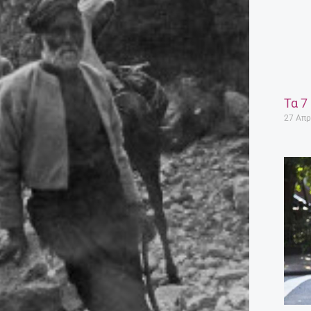
Τα 7
27 Απρ