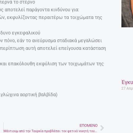
απερνά το στέρνο
ως αποτελεί παράγοντα κινδύνου για:
ν, εκφυλίζοντας περαιτέρω τα τοιχώματα της
νδυνο εγκεφαλικού
ον πόνο, εάν το ανεύρυσμα σταδιακά μεγαλώσει
η περίπτωση αυτή αποτελεί επείγουσα κατάσταση
και επακόλουθη εκφύλιση των τοιχωμάτων της
Έγκυ
27 Απρ
ιγλώχινα αορτική βαλβίδα)
ΕΠΌΜΕΝΟ
Next
Μέντιουμ από την Τουρκία προβλέπει τον φετινό νικητή του ελληνικού Survivor