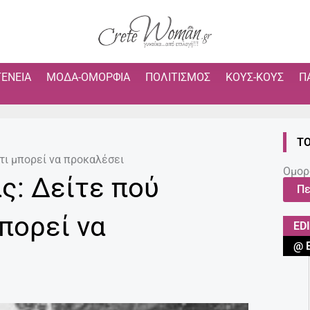
ΓΈΝΕΙΑ
ΜΌΔΑ-ΟΜΟΡΦΙΆ
ΠΟΛΙΤΙΣΜΌΣ
ΚΟΥΣ-ΚΟΥΣ
Π
ΤΟ
τι μπορεί να προκαλέσει
Ομορ
ς: Δείτε πού
Πε
μπορεί να
ED
@ 