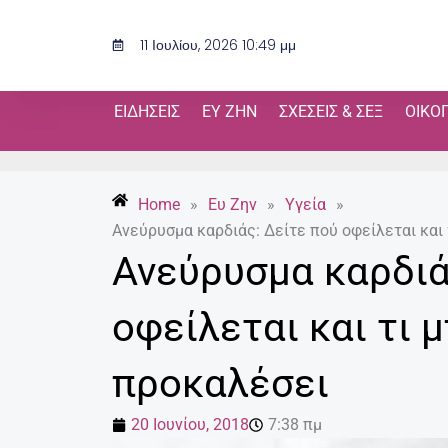
Μετάβαση
στο
11 Ιουλίου, 2026 10:49 μμ
περιεχόμενο
ΕΙΔΉΣΕΙΣ
ΕΥ ΖΗΝ
ΣΧΈΣΕΙΣ & ΣΕΞ
ΟΙΚΟ
Home
»
Ευ Ζην
»
Υγεία
»
Ανεύρυσμα καρδιάς: Δείτε πού οφείλεται και 
Ανεύρυσμα καρδιά
οφείλεται και τι 
προκαλέσει
20 Ιουνίου, 2018
7:38 πμ