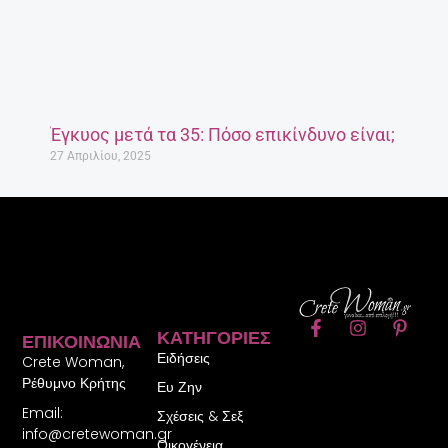
Έγκυος μετά τα 35: Πόσο επικίνδυνο είναι;
27 Απριλίου, 2025
F
I
P
ΚΑΤΗΓΟΡΊΕΣ
ΕΠΙΚΟΙΝΩΝΊΑ
a
n
i
Ειδήσεις
c
s
n
Crete Woman,
e
t
t
Ρέθυμνο Κρήτης
Ευ Ζην
b
a
e
Email:
o
g
r
Σχέσεις & Σεξ
o
r
e
info@cretewoman.gr
Οικογένεια