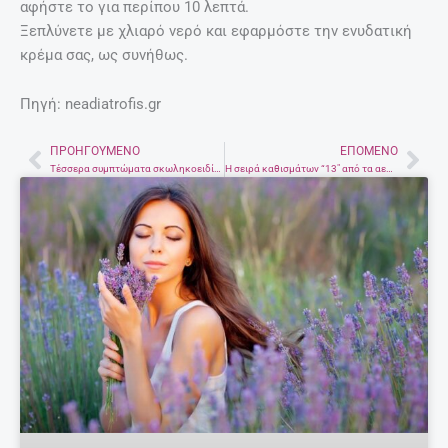
αφήστε το για περίπου 10 λεπτά.
Ξεπλύνετε με χλιαρό νερό και εφαρμόστε την ενυδατική
κρέμα σας, ως συνήθως.
Πηγή: neadiatrofis.gr
ΠΡΟΗΓΟΎΜΕΝΟ
ΕΠΌΜΕΝΟ
Prev
Nex
Τέσσερα συμπτώματα σκωληκοειδίτιδας πέρα από τον πόνο στην κοιλιά
H σειρά καθισμάτων “13″ από τα αεροπλάνα λείπει. Μάθετε γιατί