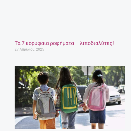
Τα 7 κορυφαία ροφήματα – λιποδιαλύτες!
27 Απριλίου, 2025