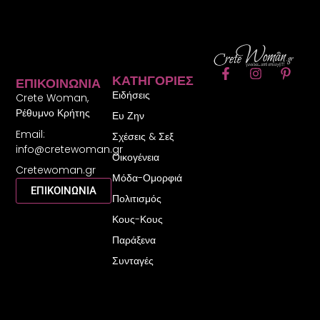
F
I
P
ΚΑΤΗΓΟΡΊΕΣ
ΕΠΙΚΟΙΝΩΝΊΑ
a
n
i
Ειδήσεις
c
s
n
Crete Woman,
e
t
t
Ρέθυμνο Κρήτης
Ευ Ζην
b
a
e
Email:
o
g
r
Σχέσεις & Σεξ
o
r
e
info@cretewoman.gr
Οικογένεια
k
a
s
Cretewoman.gr
-
m
t
Μόδα-Ομορφιά
f
-
ΕΠΙΚΟΙΝΩΝΙΑ
Πολιτισμός
p
Κους-Κους
Παράξενα
Συνταγές