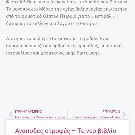
Φεστιβάλ Θεατρικού Αναλογίου στο «Από Κοινού Θέατρο».
To μονόπρακτο Μέρες της αγίας Βαλπουργίας επιλέχτηκε
από το Δημοτικό Θέατρο Πειραιά για το Φεστιβάλ «Η
δυναμική του ελληνικού λόγου στο θέατρο».
Διατηρεί το μπλογκ «Του κανενός το ρόδο». Έχει
δημοσιεύσει πεζά και άρθρα σε εφημερίδες, περιοδικά,
ιστοσελίδες και μέσα κοινωνικής δικτύωσης.
ΠΡΟΗΓΟΎΜΕΝΟ
ΕΠΌΜΕΝΟ
Prev
Nex
Ο κανόνας των 24 ωρών που μας σώζει από παρορμητικές αγορές
Τίτλοι τέλους για το Power of Love
Ανάποδες στροφές – Το νέο βιβλίο