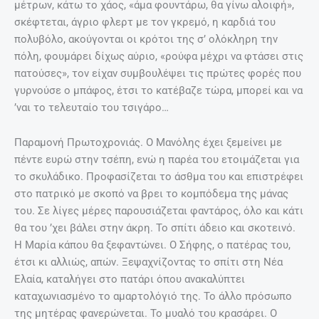
μέτρων, κάτω το χάος, «άμα φουντάρω, θα γίνω αλοιφή»,
σκέφτεται, άγριο φλερτ με τον γκρεμό, η καρδιά του
πολυβόλο, ακούγονται οι κρότοι της σ’ ολόκληρη την
πόλη, φουμάρει δίχως αύριο, «ρούφα μέχρι να φτάσει στις
πατούσες», τον είχαν συμβουλέψει τις πρώτες φορές που
γυρνούσε ο μπάφος, έτσι το κατέβαζε τώρα, μπορεί και να
’ναι το τελευταίο του τσιγάρο…
Παραμονή Πρωτοχρονιάς. Ο Μανόλης έχει ξεμείνει με
πέντε ευρώ στην τσέπη, ενώ η παρέα του ετοιμάζεται για
το σκυλάδικο. Προφασίζεται το άσθµα του και επιστρέφει
στο πατρικό με σκοπό να βρει το κομπόδεμα της μάνας
του. Σε λίγες μέρες παρουσιάζεται φαντάρος, όλο και κάτι
θα του ’χει βάλει στην άκρη. Το σπίτι άδειο και σκοτεινό.
Η Μαρία κάπου θα ξεφαντώνει. Ο Σήφης, ο πατέρας του,
έτσι κι αλλιώς, απών. Ξεψαχνίζοντας το σπίτι στη Νέα
Ελαία, καταλήγει στο πατάρι όπου ανακαλύπτει
καταχωνιασμένο το αμαρτολόγιό της. Το άλλο πρόσωπο
της μητέρας φανερώνεται. Το μυαλό του κρασάρει. Ο