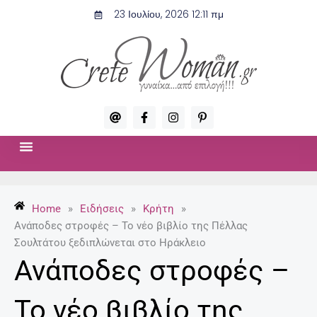
Μετάβαση
23 Ιουλίου, 2026 12:11 πμ
στο
περιεχόμενο
A
F
I
P
t
a
n
i
c
s
n
e
t
t
b
a
e
o
g
r
ΣΧΈΣΕΙΣ & ΣΕΞ
ΜΌΔΑ-ΟΜΟΡΦΙΆ
o
r
e
k
a
s
-
m
t
Home
»
Ειδήσεις
»
Κρήτη
»
f
-
p
Ανάποδες στροφές – Το νέο βιβλίο της Πέλλας
Σουλτάτου ξεδιπλώνεται στο Ηράκλειο
Ανάποδες στροφές –
Το νέο βιβλίο της