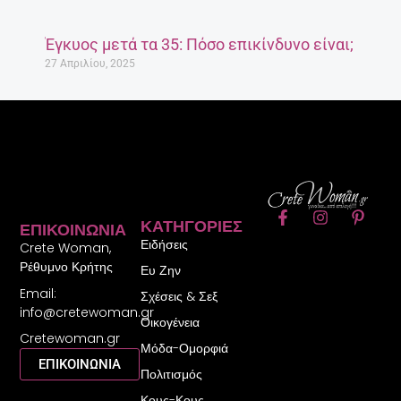
Έγκυος μετά τα 35: Πόσο επικίνδυνο είναι;
27 Απριλίου, 2025
F
I
P
ΚΑΤΗΓΟΡΊΕΣ
ΕΠΙΚΟΙΝΩΝΊΑ
a
n
i
Ειδήσεις
c
s
n
Crete Woman,
e
t
t
Ρέθυμνο Κρήτης
Ευ Ζην
b
a
e
Email:
o
g
r
Σχέσεις & Σεξ
o
r
e
info@cretewoman.gr
Οικογένεια
k
a
s
Cretewoman.gr
-
m
t
Μόδα-Ομορφιά
f
-
ΕΠΙΚΟΙΝΩΝΙΑ
Πολιτισμός
p
Κους-Κους