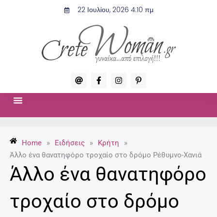
Μετάβαση
22 Ιουλίου, 2026 4:10 πμ
στο
περιεχόμενο
A
F
I
P
t
a
n
i
c
s
n
e
t
t
b
a
e
o
g
r
ΣΧΈΣΕΙΣ & ΣΕΞ
ΜΌΔΑ-ΟΜΟΡΦΙΆ
o
r
e
k
a
s
-
m
t
Home
»
Ειδήσεις
»
Κρήτη
»
f
-
p
Άλλο ένα θανατηφόρο τροχαίο στο δρόμο Ρέθυμνο-Χανιά
Άλλο ένα θανατηφόρο
τροχαίο στο δρόμο