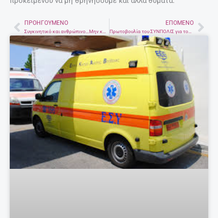
προκειμένου να μη θρηνήσουμε και άλλα θύματα.
ΠΡΟΗΓΟΎΜΕΝΟ
ΕΠΌΜΕΝΟ
Prev
Nex
Συγκινητικό και ανθρώπινο…Μην κρίνεις τους ανθρώπους..ποτέ δεν ξέρεις
Πρωτοβουλία του ΣΥΝΠΟΛΙΣ για τον καθαρισμό του ενετικού λιμανιού Ρεθύμνου