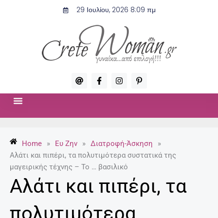
Μετάβαση
29 Ιουλίου, 2026 8:09 πμ
στο
περιεχόμενο
A
F
I
P
t
a
n
i
c
s
n
e
t
t
b
a
e
o
g
r
ΣΧΈΣΕΙΣ & ΣΕΞ
ΜΌΔΑ-ΟΜΟΡΦΙΆ
o
r
e
k
a
s
-
m
t
Home
»
Ευ Ζην
»
Διατροφή-Άσκηση
»
f
-
p
Αλάτι και πιπέρι, τα πολυτιμότερα συστατικά της
μαγειρικής τέχνης – Το … βασιλικό
Αλάτι και πιπέρι, τα
πολυτιμότερα