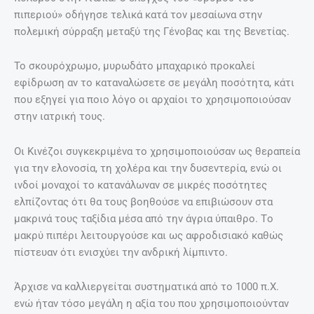
στην Ευρώπη για την αποπληρωμή των φόρων.
Στο εμπόριο του πιπεριού συμμετείχαν και οι καλόγεροι
των μοναστηριών, οι οποίοι για να το πουλούν πιο ακριβά
το κοπάνιζαν, με αποτέλεσμα να υποφέρουν από το κάψιμο
στα μάτια και τη μύτη. Για αυτό το λόγο αποφάσισαν το
κοπάνισμα να γίνεται μόνο από τιμωρημένους καλόγερους,
ενώ ο περίγυρος τους τραγουδούσε περιπαικτικά «τώρα
θα μάθεις πώς το τρίβουν το πιπέρι…».
Ένα δημιουργικό πάντρεμα
Ο Λουδοβίκος ΙΔ´ ήταν η αιτία που το αλάτι και το πιπέρι
αποτέλεσαν και αποτελούν αχώριστο δίδυμο. Ο βασιλιάς
της Γαλλίας ήθελε τα γεύματά του να είναι ελάχιστα
καρυκευμένα, να περιέχουν δηλαδή μόνο αλάτι και πιπέρι.
Οι διατροφικές του επιλογές επηρέασαν ολόκληρη την