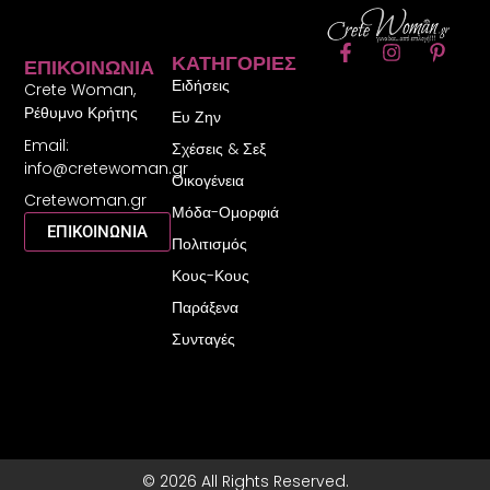
F
I
P
ΚΑΤΗΓΟΡΊΕΣ
ΕΠΙΚΟΙΝΩΝΊΑ
a
n
i
Ειδήσεις
c
s
n
Crete Woman,
e
t
t
Ρέθυμνο Κρήτης
Ευ Ζην
b
a
e
Email:
o
g
r
Σχέσεις & Σεξ
o
r
e
info@cretewoman.gr
Οικογένεια
k
a
s
Cretewoman.gr
-
m
t
Μόδα-Ομορφιά
f
-
ΕΠΙΚΟΙΝΩΝΙΑ
Πολιτισμός
p
Κους-Κους
Παράξενα
Συνταγές
© 2026 All Rights Reserved.