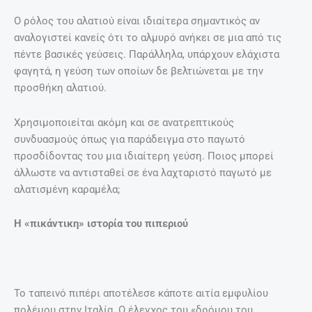
πολέμου στην Ιταλία. Ο έλεγχος του «δρόμου του
πιπεριού» οδήγησε τελικά κατά τον μεσαίωνα στην
πολεμική σύρραξη μεταξύ της Γένοβας και της Βενετίας.
Το σκουρόχρωμο, μυρωδάτο μπαχαρικό προκαλεί
εφίδρωση αν το καταναλώσετε σε μεγάλη ποσότητα, κάτι
που εξηγεί για ποιο λόγο οι αρχαίοι το χρησιμοποιούσαν
στην ιατρική τους.
Οι Κινέζοι συγκεκριμένα το χρησιμοποιούσαν ως θεραπεία
για την ελονοσία, τη χολέρα και την δυσεντερία, ενώ οι
ινδοί μοναχοί το κατανάλωναν σε μικρές ποσότητες
ελπίζοντας ότι θα τους βοηθούσε να επιβιώσουν στα
μακρινά τους ταξίδια μέσα από την άγρια ​​ύπαιθρο. Tο
μακρύ πιπέρι λειτουργούσε και ως αφροδισιακό καθώς
πίστευαν ότι ενισχύει την ανδρική λίμπιντο.
Άρχισε να καλλιεργείται συστηματικά από το 1000 π.Χ.
ενώ ήταν τόσο μεγάλη η αξία του που χρησιμοποιούνταν