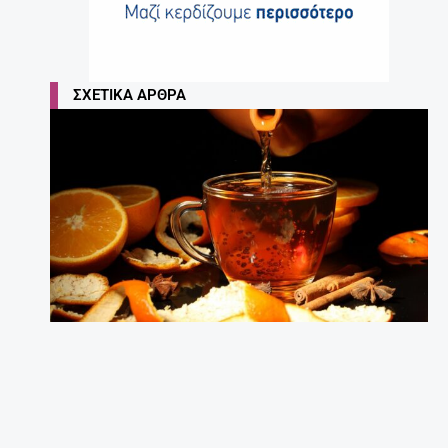
Τα 7 κορυφαία ροφήματα – λιποδιαλύτες!
27 Απριλίου, 2025