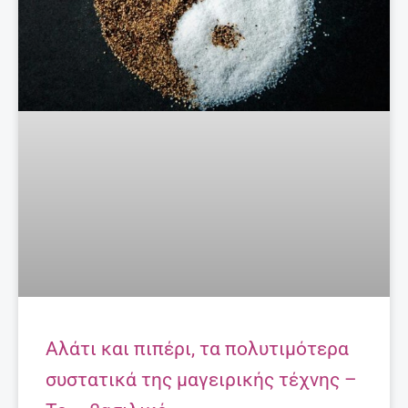
Το … βασιλικό
9 Ιουνίου, 2017
ΤΟ ΒΊΝΤΕΟ ΠΟΥ ΜΑΣ ΈΚΑΝΕ ΕΝΤΎΠΩΣΗ
Ομορφιές της Κρήτης!
Περισσότερα
EDITORIAL
@ ΈΧΕΙΣ MAIL