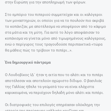
ιστορία της περίφημης γαλλικής κουζίνας και
επεκτάθηκαν σε όλο το δυτικό κόσμο, κληρονομώντας μας
έως σήμερα δύο από τα πολυτιμότερα συστατικά της
μαγειρικής τέχνης.
Κάθε φορά που μπαίνουμε στην κουζίνα για να
μαγειρέψουμε, ο μαγικός κόσμος των μικροσκοπικών
αυτών μπαχαρικών μας αποκαλύπτεται, ικανοποιώντας
σώμα και ψυχή.
newsbeast
ΠΡΟΗΓΟΎΜΕΝΟ
ΕΠΌΜΕΝΟ
Prev
Nex
Ελληνικό φιλότιμο, η λέξη … λάτρεψε το BBC – Της έπλεξε το εγκώμιο αλλά δεν κατάφερε να τη μεταφράσει
Ο τεμπέλης, άτυχος, γκρινιάρης και γκαφατζής ήρωας της Disney, Ντόναλτ Ντακ