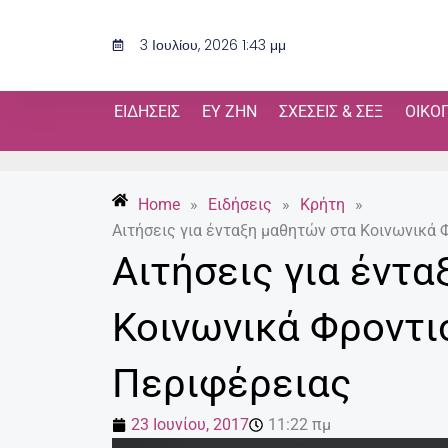
Μετάβαση
στο
3 Ιουλίου, 2026 1:43 μμ
περιεχόμενο
ΕΙΔΉΣΕΙΣ
ΕΥ ΖΗΝ
ΣΧΈΣΕΙΣ & ΣΕΞ
ΟΙΚΟ
Home
»
Ειδήσεις
»
Κρήτη
»
Αιτήσεις για ένταξη μαθητών στα Κοινωνικά 
Αιτήσεις για έντ
Κοινωνικά Φροντι
Περιφέρειας
23 Ιουνίου, 2017
11:22 πμ