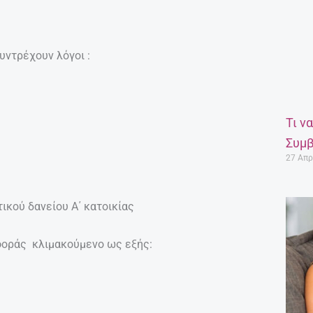
ντρέχουν λόγοι :
Τι ν
Συμβ
27 Απρ
τικού δανείου Α΄ κατοικίας
σφοράς κλιμακούμενο ως εξής: