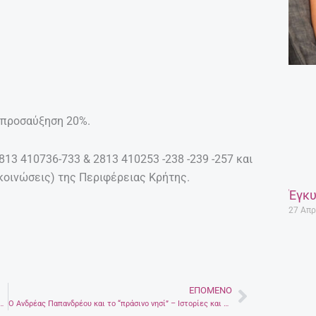
 προσαύξηση 20%.
3 410736-733 & 2813 410253 -238 -239 -257 και
ακοινώσεις) της Περιφέρειας Κρήτης.
Έγκυ
27 Απρ
ΕΠΌΜΕΝΟ
Next
 στον Καθηγητή Γρηγόρη Σηφάκη από το Δήμο Ηρακλείου
Ο Ανδρέας Παπανδρέου και το “πράσινο νησί” – Ιστορίες και εικόνες μιας άλλης εποχής