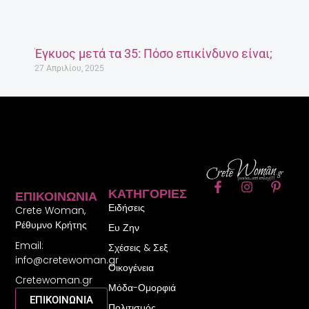
Έγκυος μετά τα 35: Πόσο επικίνδυνο είναι;
27 Απριλίου, 2025
F
I
P
ΚΑΤΗΓΟΡΊΕΣ
ΕΠΙΚΟΙΝΩΝΊΑ
a
n
i
Ειδήσεις
c
s
n
Crete Woman,
e
t
t
Ρέθυμνο Κρήτης
Ευ Ζην
b
a
e
Email:
o
g
r
Σχέσεις & Σεξ
o
r
e
info@cretewoman.gr
Οικογένεια
k
a
s
Cretewoman.gr
-
m
t
Μόδα-Ομορφιά
f
-
ΕΠΙΚΟΙΝΩΝΙΑ
Πολιτισμός