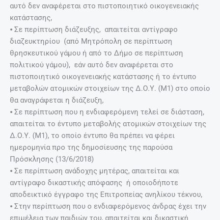
αυτό δεν αναφέρεται στο πιστοποιητικό οικογενειακής
κατάστασης,
⦁ Σε περίπτωση διάζευξης, απαιτείται αντίγραφο
διαζευκτηρίου (από Μητρόπολη σε περίπτωση
θρησκευτικού γάμου ή από το Δήμο σε περίπτωση
πολιτικού γάμου), εάν αυτό δεν αναφέρεται στο
πιστοποιητικό οικογενειακής κατάστασης ή το έντυπο
μεταβολών ατομικών στοιχείων της Δ.Ο.Υ. (Μ1) στο οποίο
θα αναγράφεται η διάζευξη,
⦁ Σε περίπτωση που η ενδιαφερόμενη τελεί σε διάσταση,
απαιτείται το έντυπο μεταβολής ατομικών στοιχείων της
Δ.Ο.Υ. (Μ1), το οποίο έντυπο θα πρέπει να φέρει
ημερομηνία προ της δημοσίευσης της παρούσα
Πρόσκλησης (13/6/2018)
⦁ Σε περίπτωση ανάδοχης μητέρας, απαιτείται και
αντίγραφο δικαστικής απόφασης ή οποιοδήποτε
αποδεικτικό έγγραφο της Επιτροπείας ανηλίκου τέκνου,
⦁ Στην περίπτωση που ο ενδιαφερόμενος άνδρας έχει την
επιμέλεια των παιδιών του, απαιτείται και δικαστική