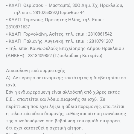
⦁ ΚΔΑΠ Θερίσσου – Μασταμπά, 30Ο Δημ. Σχ. Ηρακλείου,
τηλ επικ. 2810253392,Πυράνθου 44
⦁ ΚΔΑΠ Τεμένους, Προφήτης Ηλίας, τηλ. Επικ.:
2810871637
⦁ ΚΔΑΠ Γοργολαΐνη, Ασίτες, τηλ. επικ.: 2810861542
⦁ ΚΔΑΠ Παλιανής, Αυγενική, τηλ. επικ. : 2810791207
⦁ Τηλ. επικ. Κοινωφελούς Επιχείρησης Δήμου Ηρακλείου
(ΔΗΚΕΗ) : 2813409852 (Τζουλιαδάκη Κατερίνα)
Δικαιολογητικά συμμετοχής
Α) Αντίγραφο αστυνομικής ταυτότητας ή διαβατηρίου σε
ισχύ.
Εάν η ενδιαφερόμενη είναι αλλοδαπή από χώρες εκτός
Ε.Ε., απαιτείται και Άδεια Διαμονής σε ισχύ. Σε
περίπτωση που έχει λήξει η άδεια παραμονής, απαιτείται
η τελευταία άδεια διαμονής, καθώς και αίτηση ανανέωσής
της συνοδευόμενη από βεβαίωση του αρμόδιου φορέα,
ότι έχει κατατεθεί η σχετική αίτηση.