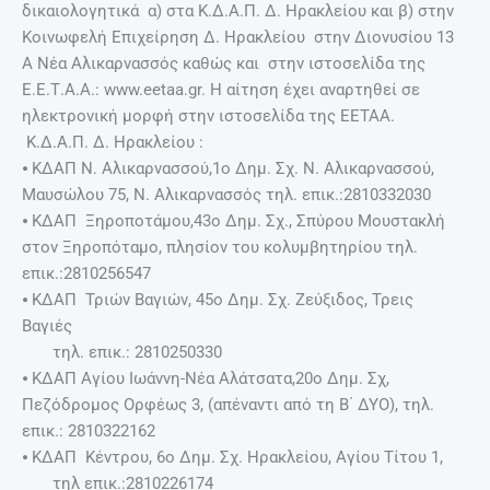
δικαιολογητικά α) στα Κ.Δ.Α.Π. Δ. Ηρακλείου και β) στην
Κοινωφελή Επιχείρηση Δ. Ηρακλείου στην Διονυσίου 13
Α Νέα Αλικαρνασσός καθώς και στην ιστοσελίδα της
Ε.Ε.Τ.Α.Α.: www.eetaa.gr. Η αίτηση έχει αναρτηθεί σε
ηλεκτρονική μορφή στην ιστοσελίδα της ΕΕΤΑΑ.
Κ.Δ.Α.Π. Δ. Ηρακλείου :
⦁ ΚΔΑΠ Ν. Αλικαρνασσού,1ο Δημ. Σχ. Ν. Αλικαρνασσού,
Μαυσώλου 75, Ν. Αλικαρνασσός τηλ. επικ.:2810332030
⦁ ΚΔΑΠ Ξηροποτάμου,43ο Δημ. Σχ., Σπύρου Μουστακλή
στον Ξηροπόταμο, πλησίον του κολυμβητηρίου τηλ.
επικ.:2810256547
⦁ ΚΔΑΠ Τριών Βαγιών, 45ο Δημ. Σχ. Ζεύξιδος, Τρεις
Βαγιές
τηλ. επικ.: 2810250330
⦁ ΚΔΑΠ Αγίου Ιωάννη-Νέα Αλάτσατα,20ο Δημ. Σχ,
Πεζόδρομος Ορφέως 3, (απέναντι από τη Β΄ ΔΥΟ), τηλ.
επικ.: 2810322162
⦁ ΚΔΑΠ Κέντρου, 6ο Δημ. Σχ. Ηρακλείου, Αγίου Τίτου 1,
τηλ επικ.:2810226174