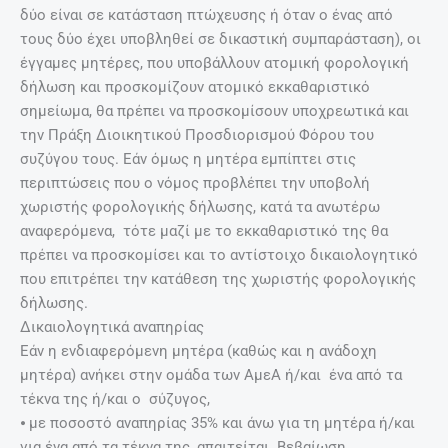
δύο είναι σε κατάσταση πτώχευσης ή όταν ο ένας από
τους δύο έχει υποβληθεί σε δικαστική συμπαράσταση), οι
έγγαμες μητέρες, που υποβάλλουν ατομική φορολογική
δήλωση και προσκομίζουν ατομικό εκκαθαριστικό
σημείωμα, θα πρέπει να προσκομίσουν υποχρεωτικά και
την Πράξη Διοικητικού Προσδιορισμού Φόρου του
συζύγου τους. Εάν όμως η μητέρα εμπίπτει στις
περιπτώσεις που ο νόμος προβλέπει την υποβολή
χωριστής φορολογικής δήλωσης, κατά τα ανωτέρω
αναφερόμενα, τότε μαζί με το εκκαθαριστικό της θα
πρέπει να προσκομίσει και το αντίστοιχο δικαιολογητικό
που επιτρέπει την κατάθεση της χωριστής φορολογικής
δήλωσης.
Δικαιολογητικά αναπηρίας
Εάν η ενδιαφερόμενη μητέρα (καθώς και η ανάδοχη
μητέρα) ανήκει στην ομάδα των ΑμεΑ ή/και ένα από τα
τέκνα της ή/και ο σύζυγος,
⦁ με ποσοστό αναπηρίας 35% και άνω για τη μητέρα ή/και
για ένα από τα τέκνα της, απαιτείται Βεβαίωση