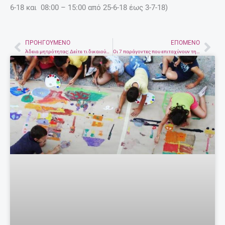
6-18 και 08:00 – 15:00 από 25-6-18 έως 3-7-18)
ΠΡΟΗΓΟΎΜΕΝΟ
ΕΠΌΜΕΝΟ
Prev
Nex
Άδεια μητρότητας: Δείτε τι δικαιούστε
Οι 7 παράγοντες που επιταχύνουν τη γήρανση της καρδιάς