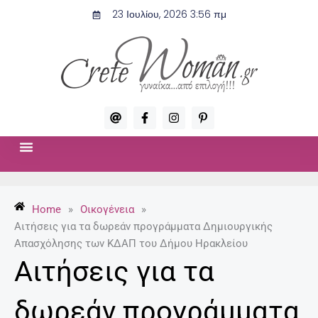
Μετάβαση
23 Ιουλίου, 2026 3:56 πμ
στο
περιεχόμενο
A
F
I
P
t
a
n
i
c
s
n
e
t
t
b
a
e
o
g
r
ΣΧΈΣΕΙΣ & ΣΕΞ
ΜΌΔΑ-ΟΜΟΡΦΙΆ
o
r
e
k
a
s
-
m
t
Home
»
Οικογένεια
»
f
-
p
Αιτήσεις για τα δωρεάν προγράμματα Δημιουργικής
Απασχόλησης των ΚΔΑΠ του Δήμου Ηρακλείου
Αιτήσεις για τα
δωρεάν προγράμματα