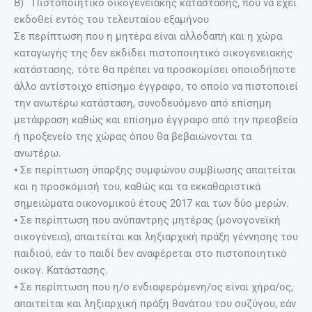
Β) Πιστοποιητικό οικογενειακής κατάστασης, που να έχει
εκδοθεί εντός του τελευταίου εξαμήνου
Σε περίπτωση που η μητέρα είναι αλλοδαπή και η χώρα
καταγωγής της δεν εκδίδει πιστοποιητικό οικογενειακής
κατάστασης, τότε θα πρέπει να προσκομίσει οποιοδήποτε
άλλο αντίστοιχο επίσημο έγγραφο, το οποίο να πιστοποιεί
την ανωτέρω κατάσταση, συνοδευόμενο από επίσημη
μετάφραση καθώς και επίσημο έγγραφο από την πρεσβεία
ή προξενείο της χώρας όπου θα βεβαιώνονται τα
ανωτέρω.
⦁ Σε περίπτωση ύπαρξης συμφώνου συμβίωσης απαιτείται
και η προσκόμισή του, καθώς και τα εκκαθαριστικά
σημειώματα οικονομικού έτους 2017 και των δύο μερών.
⦁ Σε περίπτωση που ανύπαντρης μητέρας (μονογονεϊκή
οικογένεια), απαιτείται και ληξιαρχική πράξη γέννησης του
παιδιού, εάν το παιδί δεν αναφέρεται στο πιστοποιητικό
οικογ. Κατάστασης.
⦁ Σε περίπτωση που η/ο ενδιαφερόμενη/ος είναι χήρα/ος,
απαιτείται και ληξιαρχική πράξη θανάτου του συζύγου, εάν