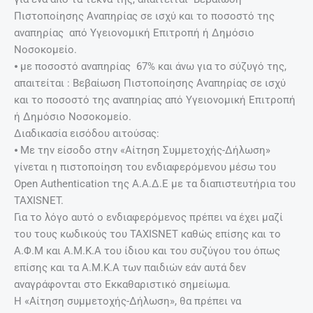
Πιστοποίησης Αναπηρίας σε ισχύ και το ποσοστό της
αναπηρίας από Υγειονομική Επιτροπή ή Δημόσιο
Νοσοκομείο.
⦁ με ποσοστό αναπηρίας 67% και άνω για το σύζυγό της,
απαιτείται : Βεβαίωση Πιστοποίησης Αναπηρίας σε ισχύ
και το ποσοστό της αναπηρίας από Υγειονομική Επιτροπή
ή Δημόσιο Νοσοκομείο.
Διαδικασία εισόδου αιτούσας:
⦁ Με την είσοδο στην «Αίτηση Συμμετοχής-Δήλωση»
γίνεται η πιστοποίηση του ενδιαφερόμενου μέσω του
Open Authentication της Α.Α.Δ.Ε με τα διαπιστευτήρια του
TAXISNET.
Για το λόγο αυτό ο ενδιαφερόμενος πρέπει να έχει μαζί
του τους κωδικούς του TAXISNET καθώς επίσης και το
Α.Φ.Μ και Α.Μ.Κ.Α του ίδιου και του συζύγου του όπως
επίσης και τα Α.Μ.Κ.Α των παιδιών εάν αυτά δεν
αναγράφονται στο Εκκαθαριστικό σημείωμα.
Η «Αίτηση συμμετοχής-Δήλωση», θα πρέπει να