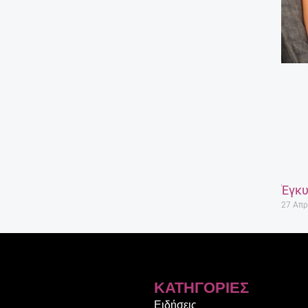
Έγκυ
27 Απρ
ΚΑΤΗΓΟΡΊΕΣ
Ειδήσεις