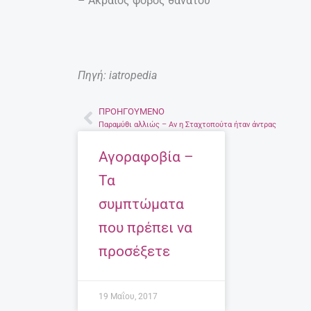
– Ακραίος φόβος θανάτου
Πηγή: iatropedia
ΠΡΟΗΓΟΎΜΕΝΟ
Prev
Παραμύθι αλλιώς – Αν η Σταχτοπούτα ήταν άντρας
Αγοραφοβία –
Τα
συμπτώματα
που πρέπει να
προσέξετε
19 Μαΐου, 2017