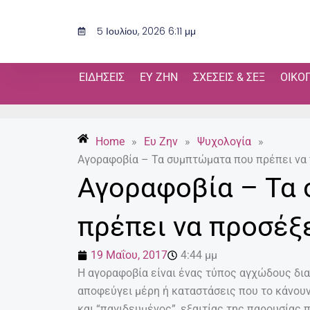
Μετάβαση
στο
5 Ιουλίου, 2026 6:11 μμ
περιεχόμενο
ΕΙΔΉΣΕΙΣ
ΕΥ ΖΗΝ
ΣΧΈΣΕΙΣ & ΣΕΞ
ΟΙΚΟ
Home
»
Ευ Ζην
»
Ψυχολογία
»
Αγοραφοβία – Τα συμπτώματα που πρέπει να
Αγοραφοβία – Τα
πρέπει να προσέξ
19 Μαΐου, 2017
4:44 μμ
Η αγοραφοβία είναι ένας τύπος αγχώδους δια
αποφεύγει μέρη ή καταστάσεις που το κάνουν
και “παγιδευμένος”, εξαιτίας της παρουσία