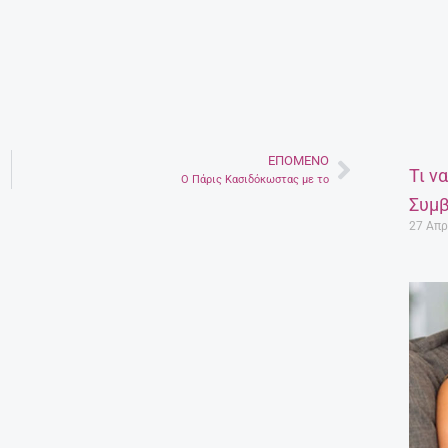
ΕΠΌΜΕΝΟ
Next
Τι ν
Ο Πάρις Κασιδόκωστας με το
Συμβ
27 Απρ