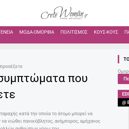
ΓΈΝΕΙΑ
ΜΌΔΑ-ΟΜΟΡΦΙΆ
ΠΟΛΙΤΙΣΜΌΣ
ΚΟΥΣ-ΚΟΥΣ
Π
ΤΟ
 προσέξετε
Ομορ
 συμπτώματα που
Πε
ετε
ED
@ 
ταραχής κατά την οποία το άτομο μπορεί να
 να νιώθει πανικόβλητος, ανήμπορος, αμήχανος
ς πολλών ανθρώπων γύρω του.