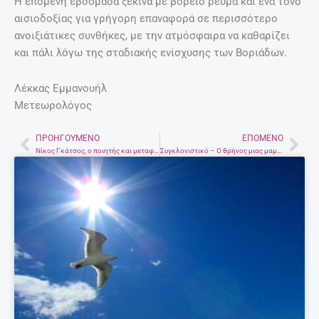
Η επόμενη εβδομάδα ξεκινά με βόρειο ρεύμα και ένα τόνο
αισιοδοξίας για γρήγορη επαναφορά σε περισσότερο
ανοιξιάτικες συνθήκες, με την ατμόσφαιρα να καθαρίζει
και πάλι λόγω της σταδιακής ενίσχυσης των Βοριάδων.
Λέκκας Εμμανουήλ
Μετεωρολόγος
ΠΡΟΗΓΟΎΜΕΝΟ
ΕΠΌΜΕΝΟ
Prev
Nex
Νίκος Γκάτσος, ο ποιητής και μεταφραστής με τους πιο διάσημους στίχους
Συγκλονιστικό – Ο θρήνος μιας μαμάς μαϊμούς σε δάσος της Ινδίας