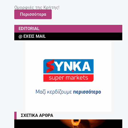
Ομορφιές της Κρήτης!
Περισσότερα
EDITORIAL
@ ΈΧΕΙΣ MAIL
ΣΧΕΤΙΚΆ ΆΡΘΡΑ