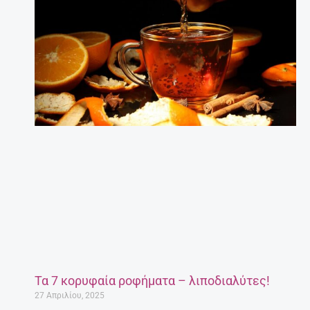
Τα 7 κορυφαία ροφήματα – λιποδιαλύτες!
27 Απριλίου, 2025