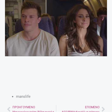
manslife
ΠΡΟΗΓΟΎΜΕΝΟ
ΕΠΌΜΕΝΟ
Prev
Nex
Μακροχρόνια σχέση; Βάλτε φωτιά στη σεξουαλική σας ζωή
AGOURINIA-Κοκτέιλ με τσίπουρο