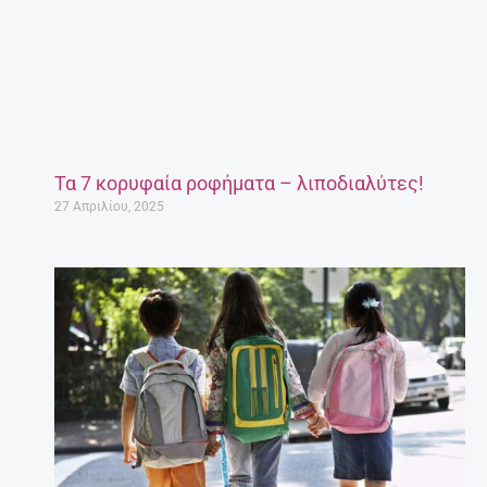
Τα 7 κορυφαία ροφήματα – λιποδιαλύτες!
27 Απριλίου, 2025