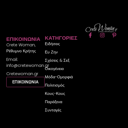
F
I
P
ΚΑΤΗΓΟΡΊΕΣ
ΕΠΙΚΟΙΝΩΝΊΑ
a
n
i
Ειδήσεις
c
s
n
Crete Woman,
e
t
t
Ρέθυμνο Κρήτης
Ευ Ζην
b
a
e
Email:
o
g
r
Σχέσεις & Σεξ
o
r
e
info@cretewoman.gr
Οικογένεια
k
a
s
Cretewoman.gr
-
m
t
Μόδα-Ομορφιά
f
-
ΕΠΙΚΟΙΝΩΝΙΑ
Πολιτισμός
p
Κους-Κους
Παράξενα
Συνταγές