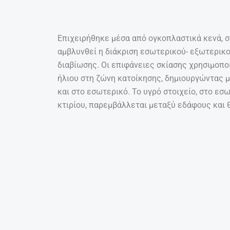
Τα μεγάλα ανοίγματα επιτρέπουν στο φως να 
κατοικία το χειμώνα, και τα προστεγάσματα, 
από το δυτικό φως τους θερινούς μήνες. Στη
χρόνου ένα δασύλλιο, με στόχο να περιορίσει
της κατοικίας το καλοκαίρι. Στην ένωση των
αναφοράς, ένα ανοικτό αίθριο, επιτυγχάνοντ
χώρων διημέρευσης με τους οποίους εφάπτετα
παρεμβαίνει στο εσωτερικό, καθώς από κάθε σ
Επιδίωξη του σχεδιασμού ήταν η οργάνωση τ