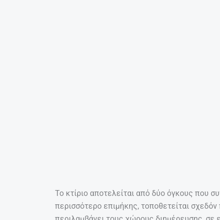
φύση αλλά και η αξιοποίηση του τοπικού κλί
όπως το αίθριο, τα σκίαστρα, η χρήση θερμο
προσανατολισμός, η χρήση γεωθερμίας, συμβ
κατοικίας. Η σύνθεση χαρακτηρίζεται από αυ
Κυριαρχεί το λευκό χρώμα, που σε συνδυασμ
ανάδειξη των σχηματικών δομών και της σχεδ