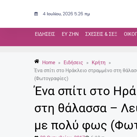
Μετάβαση
στο
4 Ιουλίου, 2026 5:26 πμ
περιεχόμενο
ΕΙΔΉΣΕΙΣ
ΕΥ ΖΗΝ
ΣΧΈΣΕΙΣ & ΣΕΞ
ΟΙΚΟ
Home
»
Ειδήσεις
»
Κρήτη
»
Ένα σπίτι στο Ηράκλειο στραμμένο στη θάλασ
(Φωτογραφίες)
Ένα σπίτι στο Ηρ
στη θάλασσα – Λευ
με πολύ φως (Φω