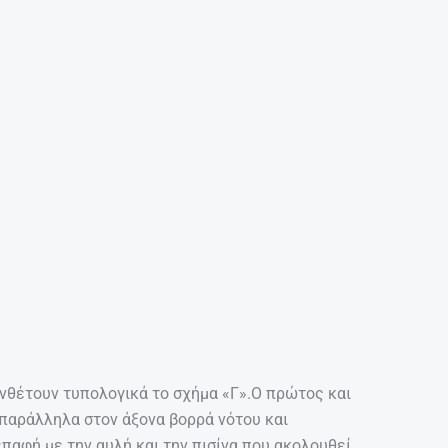
ματος. Η ενσωμάτωση βιοκλιματικών στοιχείων
μόνωσης και άλλων δομικών υλικών, ο
άλλουν στη μείωση του ενεργειακού φορτίου της
στηρές γραμμές και γεωμετρική καθαρότητα.
ό με τη χρήση σύγχρονων υλικών ενισχύει την
ιαστικής λιτότητας.