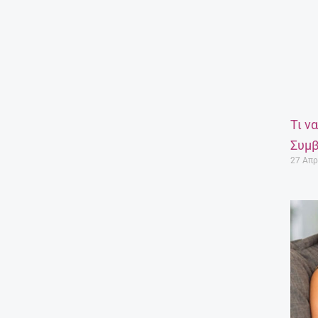
 συνδυασμό με το στοιχείο της διαφάνειας, να
 και να γίνει το τοπίο μέρος του χώρου
ιούνται ως «φίλτρα» που ελέγχουν τη «ροή» του
ια συνεχή εναλλαγή φωτός και σκιάς στις όψεις
ωτερικό της αυλής που δημιουργεί το σχήμα του
Τι ν
έας και δείχνει να ενώνεται με τη θάλασσα.
Συμβ
27 Απρ
υνθέτουν τυπολογικά το σχήμα «Γ».Ο πρώτος και
παράλληλα στον άξονα βορρά νότου και
παφή με την αυλή και την πισίνα που ακολουθεί
ατολίζεται στον άξονα ανατολής δύσης, με τα
οηθητικούς χώρους στο βορρά.