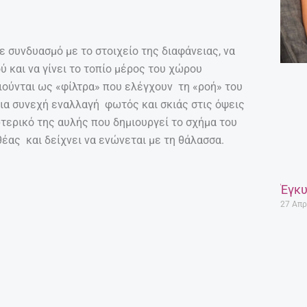
διεισδύσει, προσφέροντας θερμικά στην
κινητά και σταθερά, συμβάλλουν στην προστασία
 βόρεια πλευρά σχηματίζεται με την πάροδο του
 τον κρύο αέρα και να προσθέσει στο δροσισμό
 δύο όγκων, τοποθετείται ως σημείο
ας καλύτερο φωτισμό και αερισμό των
ι, αλλά και την αίσθηση ότι η φύση
ημείο του μπορεί να εστιάσει κανείς στη θέα.
Έγκυ
27 Απρ
ων χώρων του κτιρίου μέσα από την επαφή με τη