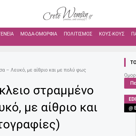
ΓΈΝΕΙΑ
ΜΌΔΑ-ΟΜΟΡΦΙΆ
ΠΟΛΙΤΙΣΜΌΣ
ΚΟΥΣ-ΚΟΥΣ
Π
ΤΟ
σα – Λευκό, με αίθριο και με πολύ φως
Ομορ
Πε
άκλειο στραμμένο
ED
κό, με αίθριο και
@ 
τογραφίες)