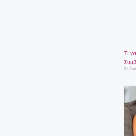
Τι ν
Συμβ
27 Απρ