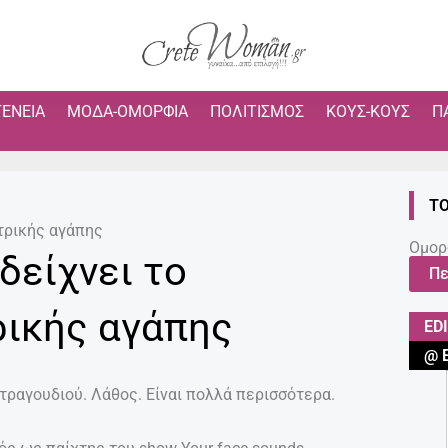
ΓΈΝΕΙΑ
ΜΌΔΑ-ΟΜΟΡΦΙΆ
ΠΟΛΙΤΙΣΜΌΣ
ΚΟΥΣ-ΚΟΥΣ
Π
ΤΟ
ητρικής αγάπης
Ομορ
 δείχνει το
Πε
ρικής αγάπης
ED
@ 
 τραγουδιού. Λάθος. Είναι πολλά περισσότερα.