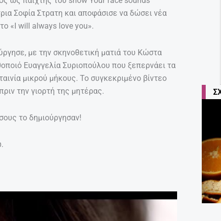
ς ως παίχτης του show Your face sounds
στρια Σοφία Στρατη και αποφάσισε να δώσει νέα
 «I will always love you».
ύργησε, με την σκηνοθετική ματιά του Κώστα
ηθοποιό Ευαγγελία Συριοπούλου που ξεπερνάει τα
ο ταινία μικρού μήκους. Το συγκεκριμένο βίντεο
πριν την γιορτή της μητέρας.
Σ
σους το δημιούργησαν!
.