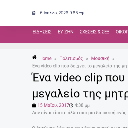
Μετάβαση
στο
6 Ιουλίου, 2026 9:56 πμ
περιεχόμενο
ΕΙΔΉΣΕΙΣ
ΕΥ ΖΗΝ
ΣΧΈΣΕΙΣ & ΣΕΞ
ΟΙΚΟ
Home
»
Πολιτισμός
»
Μουσική
»
Ένα video clip που δείχνει το μεγαλείο της μ
Ένα video clip που
μεγαλείο της μητ
15 Μαΐου, 2017
4:38 μμ
Δεν είναι τίποτα άλλο από μια διασκευή ενός