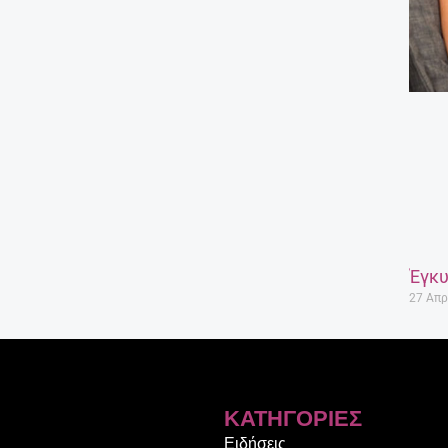
Έγκυ
27 Απρ
ΚΑΤΗΓΟΡΊΕΣ
Ειδήσεις