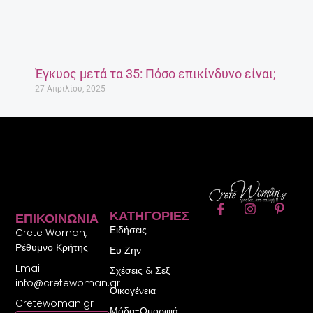
Έγκυος μετά τα 35: Πόσο επικίνδυνο είναι;
27 Απριλίου, 2025
F
I
P
ΚΑΤΗΓΟΡΊΕΣ
ΕΠΙΚΟΙΝΩΝΊΑ
a
n
i
Ειδήσεις
c
s
n
Crete Woman,
e
t
t
Ρέθυμνο Κρήτης
Ευ Ζην
b
a
e
Email:
o
g
r
Σχέσεις & Σεξ
o
r
e
info@cretewoman.gr
Οικογένεια
k
a
s
Cretewoman.gr
-
m
t
Μόδα-Ομορφιά