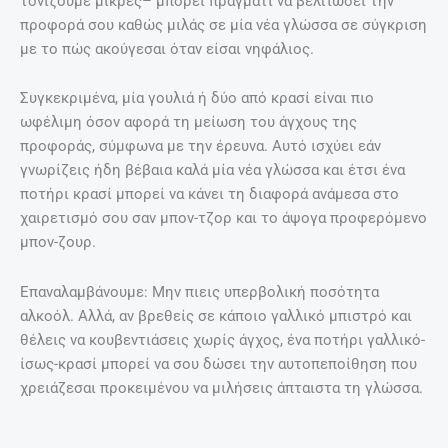
τονίζουμε μικρές– μπορεί πράγματι να βελτιώσει την
προφορά σου καθώς μιλάς σε μία νέα γλώσσα σε σύγκριση
με το πώς ακούγεσαι όταν είσαι νηφάλιος.
Συγκεκριμένα, μία γουλιά ή δύο από κρασί είναι πιο
ωφέλιμη όσον αφορά τη μείωση του άγχους της
προφοράς, σύμφωνα με την έρευνα. Αυτό ισχύει εάν
γνωρίζεις ήδη βέβαια καλά μία νέα γλώσσα και έτσι ένα
ποτήρι κρασί μπορεί να κάνει τη διαφορά ανάμεσα στο
χαιρετισμό σου σαν μπον-τζορ και το άψογα προφερόμενο
μπον-ζουρ.
Επαναλαμβάνουμε: Μην πιεις υπερβολική ποσότητα
αλκοόλ. Αλλά, αν βρεθείς σε κάποιο γαλλικό μπιστρό και
θέλεις να κουβεντιάσεις χωρίς άγχος, ένα ποτήρι γαλλικό-
ίσως-κρασί μπορεί να σου δώσει την αυτοπεποίθηση που
χρειάζεσαι προκειμένου να μιλήσεις άπταιστα τη γλώσσα.