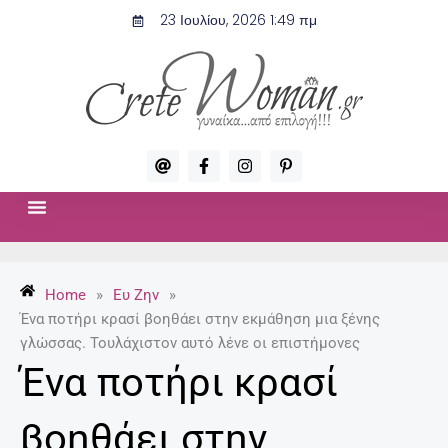
Μετάβαση
23 Ιουλίου, 2026 1:49 πμ
στο
περιεχόμενο
A
F
I
P
t
a
n
i
c
s
n
e
t
t
b
a
e
o
g
r
ΣΧΈΣΕΙΣ & ΣΕΞ
ΜΌΔΑ-ΟΜΟΡΦΙΆ
o
r
e
k
a
s
-
m
t
Home
»
Ευ Ζην
»
f
-
p
Ένα ποτήρι κρασί βοηθάει στην εκμάθηση μια ξένης
γλώσσας. Τουλάχιστον αυτό λένε οι επιστήμονες
Ένα ποτήρι κρασί
βοηθάει στην