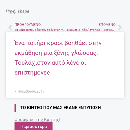
Πηγή: shape
ΠΡΟΗΓΟΎΜΕΝΟ
ΕΠΌΜΕΝΟ
Prev
Nex
Τα βήματα που οδηγούν σε έναν επιτυχημένο γάμο
Το μουσείο “πάει” σχολείο – Συσκευή με δανειστικό υλικό και παιχνίδι από το Ίδρυμα Ε. Βενιζέλος
Ένα ποτήρι κρασί βοηθάει στην
εκμάθηση μια ξένης γλώσσας.
Τουλάχιστον αυτό λένε οι
επιστήμονες
7 Νοεμβρίου, 2017
ΤΟ ΒΊΝΤΕΟ ΠΟΥ ΜΑΣ ΈΚΑΝΕ ΕΝΤΎΠΩΣΗ
Ομορφιές της Κρήτης!
Περισσότερα