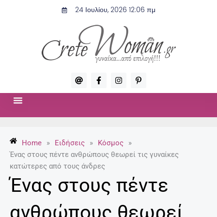
Μετάβαση
24 Ιουλίου, 2026 12:06 πμ
στο
περιεχόμενο
A
F
I
P
t
a
n
i
c
s
n
e
t
t
b
a
e
o
g
r
ΣΧΈΣΕΙΣ & ΣΕΞ
ΜΌΔΑ-ΟΜΟΡΦΙΆ
o
r
e
k
a
s
-
m
t
Home
»
Ειδήσεις
»
Κόσμος
»
f
-
p
Ένας στους πέντε ανθρώπους θεωρεί τις γυναίκες
κατώτερες από τους άνδρες
Ένας στους πέντε
ανθρώπους θεωρεί