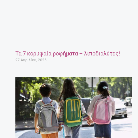
Τα 7 κορυφαία ροφήματα – λιποδιαλύτες!
27 Απριλίου, 2025