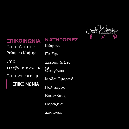
F
I
P
ΚΑΤΗΓΟΡΊΕΣ
ΕΠΙΚΟΙΝΩΝΊΑ
a
n
i
Ειδήσεις
c
s
n
Crete Woman,
e
t
t
Ρέθυμνο Κρήτης
Ευ Ζην
b
a
e
Email:
o
g
r
Σχέσεις & Σεξ
o
r
e
info@cretewoman.gr
Οικογένεια
k
a
s
Cretewoman.gr
-
m
t
Μόδα-Ομορφιά
f
-
ΕΠΙΚΟΙΝΩΝΙΑ
Πολιτισμός
p
Κους-Κους
Παράξενα
Συνταγές