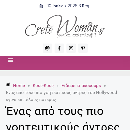
Μετάβαση
10 Ιουλίου, 2026 3:11 πμ
στο
περιεχόμενο
A
F
I
P
t
a
n
i
c
s
n
e
t
t
b
a
e
o
g
r
ΣΧΈΣΕΙΣ & ΣΕΞ
ΜΌΔΑ-ΟΜΟΡΦΙΆ
o
r
e
k
a
s
-
m
t
Home
»
Κους-Κους
»
Είδαμε κι ακούσαμε
»
f
-
p
Ένας από τους πιο γοητευτικούς άντρες του Hollywood
έγινε επιτέλους πατέρας
Ένας από τους πιο
γοητευτικούς άντρες