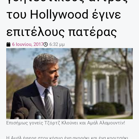
του Hollywood έγινε
επιτέλους πατέρας
6 Ιουνίου, 2017
6:32 μμ
Επισήμως γονείς Τζόρτζ Κλούνει και Αμάλ Αλαμουντίν!
Η Αμάλ έφερε στον κόσμο ένα αγοράκι και ένα κοριτσάκι