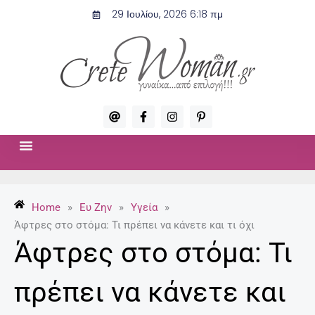
Μετάβαση
29 Ιουλίου, 2026 6:18 πμ
στο
περιεχόμενο
A
F
I
P
t
a
n
i
c
s
n
e
t
t
b
a
e
o
g
r
ΣΧΈΣΕΙΣ & ΣΕΞ
ΜΌΔΑ-ΟΜΟΡΦΙΆ
o
r
e
k
a
s
-
m
t
Home
»
Ευ Ζην
»
Υγεία
»
f
-
p
Άφτρες στο στόμα: Τι πρέπει να κάνετε και τι όχι
Άφτρες στο στόμα: Τι
πρέπει να κάνετε και