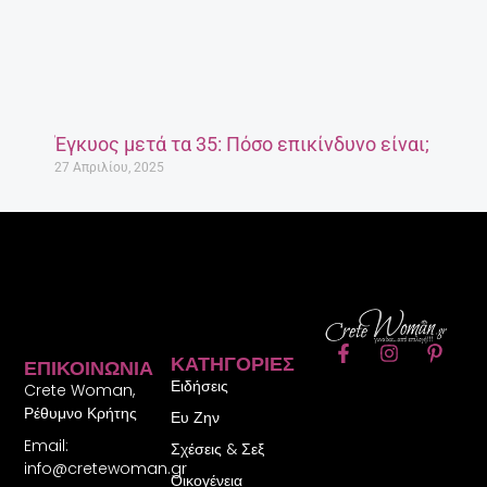
Έγκυος μετά τα 35: Πόσο επικίνδυνο είναι;
27 Απριλίου, 2025
F
I
P
ΚΑΤΗΓΟΡΊΕΣ
ΕΠΙΚΟΙΝΩΝΊΑ
a
n
i
Ειδήσεις
c
s
n
Crete Woman,
e
t
t
Ρέθυμνο Κρήτης
Ευ Ζην
b
a
e
Email:
o
g
r
Σχέσεις & Σεξ
o
r
e
info@cretewoman.gr
Οικογένεια