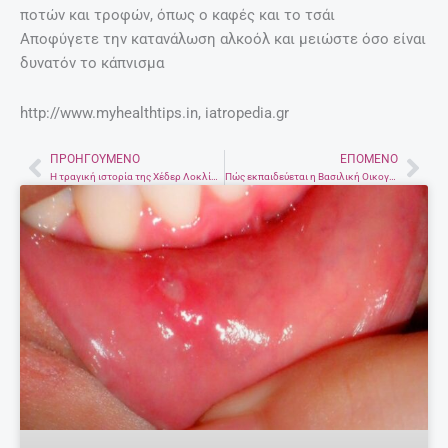
ποτών και τροφών, όπως ο καφές και το τσάι
Αποφύγετε την κατανάλωση αλκοόλ και μειώστε όσο είναι
δυνατόν το κάπνισμα
http://www.myhealthtips.in, iatropedia.gr
ΠΡΟΗΓΟΎΜΕΝΟ
ΕΠΌΜΕΝΟ
Prev
Nex
Η τραγική ιστορία της Χέδερ Λοκλίαρ και η ψυχολογική κατάρρευση ενός ειδώλου
Πώς εκπαιδεύεται η Βασιλική Οικογένεια