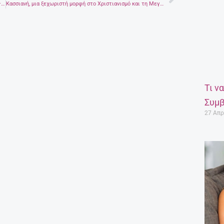
Next
Πώς θα πετύχεις την τέλεια βάση για ένα φυσικό μακιγιάζ – Τα τρία βήματα
Κασσιανή, μια ξεχωριστή μορφή στο Χριστιανισμό και τη Μεγάλη Εβδομάδα
Τι ν
Συμβ
27 Απρ