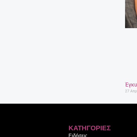
Έγκυ
27 Απρ
ΚΑΤΗΓΟΡΊΕΣ
Ειδήσεις