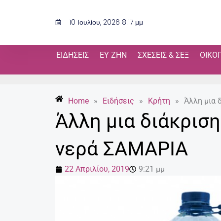
Μετάβαση
στο
10 Ιουλίου, 2026 8:17 μμ
περιεχόμενο
ΕΙΔΉΣΕΙΣ
ΕΥ ΖΗΝ
ΣΧΈΣΕΙΣ & ΣΕΞ
ΟΙΚΟ
Home
»
Ειδήσεις
»
Κρήτη
»
Άλλη μια 
Άλλη μια διάκριση
νερά ΣΑΜΑΡΙΑ
22 Απριλίου, 2019
9:21 μμ