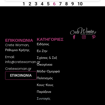
1
2
3
4
5
6
7
8
9
10
F
I
P
ΚΑΤΗΓΟΡΊΕΣ
ΕΠΙΚΟΙΝΩΝΊΑ
a
n
i
Ειδήσεις
c
s
n
Crete Woman,
e
t
t
Ρέθυμνο Κρήτης
Ευ Ζην
b
a
e
Email:
o
g
r
Σχέσεις & Σεξ
o
r
e
info@cretewoman.gr
Οικογένεια
k
a
s
Cretewoman.gr
-
m
t
Μόδα-Ομορφιά
f
-
ΕΠΙΚΟΙΝΩΝΙΑ
Πολιτισμός
p
Κους-Κους
Παράξενα
Συνταγές