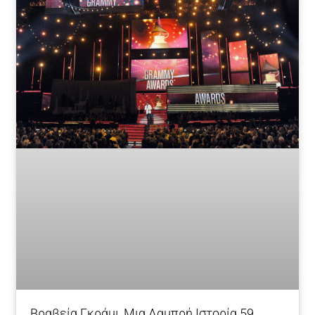
Βραβεία Γκράμι, Μια Λαμπρή Ιστορία 59