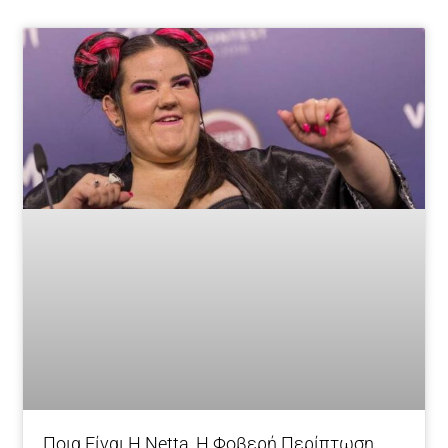
Page
Page
Page
Page
Page
Page
Page
Page
Page
Page
Ποια Είναι Η Netta, Η Φοβερή Περίπτωση