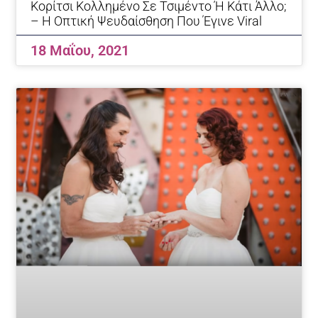
Κορίτσι Κολλημένο Σε Τσιμέντο Ή Κάτι Άλλο;
– Η Οπτική Ψευδαίσθηση Που Έγινε Viral
18 Μαΐου, 2021