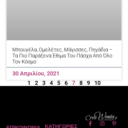
Mπουγέλα, Ομελέτες, Μάγισσες, Πηγάδια –
Τα Πιο Παράξενα Έθιμα Του Πάσχα Από Όλο
Τον Κόσμο
30 Απριλίου, 2021
1
2
3
4
5
6
7
8
9
10
F
I
P
ΚΑΤΗΓΟΡΊΕΣ
ΕΠΙΚΟΙΝΩΝΊΑ