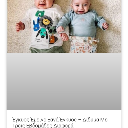
Έγκυος Έμεινε Ξανά Έγκυος – Δίδυμα Με
Τρεις Εβδομάδες Διαφορά