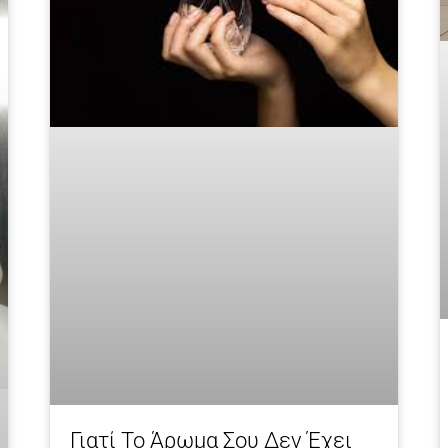
Γιατί Το Άρωμα Σου Δεν Έχει