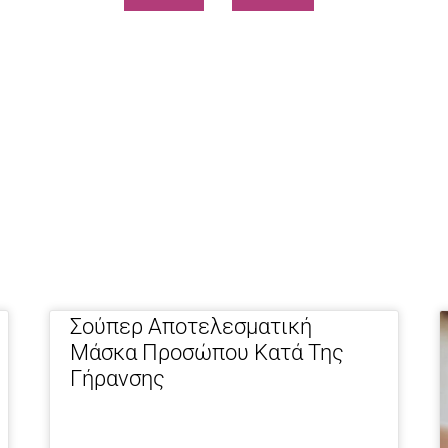
Page
Page
Page
Page
Page
Page
Page
Page
Page
Page
Σούπερ Αποτελεσματική
Μάσκα Προσώπου Κατά Της
Γήρανσης