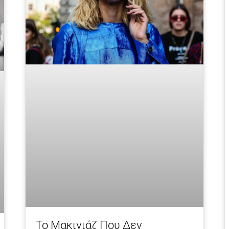
To Μακιγιάζ Που Δεν