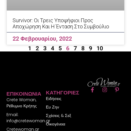
Survivor: Οι Τρεις Υποψήφιοι Προς
Αποχώρηση Και Η Ένταση Στο Συμβούλιο
22 Φεβρουαρίου, 2022
1
2
3
4
5
6
7
8
9
10
F
I
P
ΚΑΤΗΓΟΡΊΕΣ
ΕΠΙΚΟΙΝΩΝΊΑ
a
n
i
Ειδήσεις
c
s
n
Crete Woman,
e
t
t
Ρέθυμνο Κρήτης
Ευ Ζην
b
a
e
Email:
o
g
r
Σχέσεις & Σεξ
o
r
e
info@cretewoman.gr
Οικογένεια
k
a
s
Cretewoman.gr