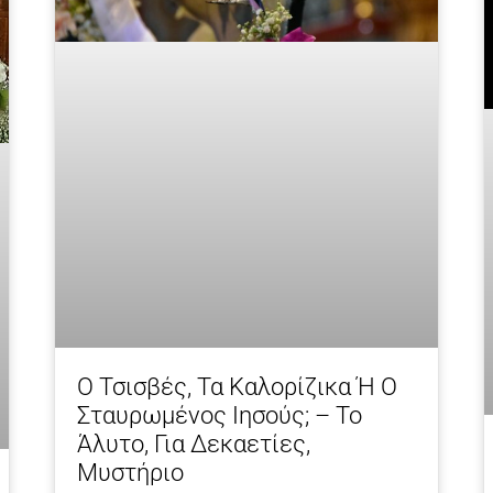
Ο Τσισβές, Τα Καλορίζικα Ή Ο
Σταυρωμένος Ιησούς; – Το
Άλυτο, Για Δεκαετίες,
Μυστήριο