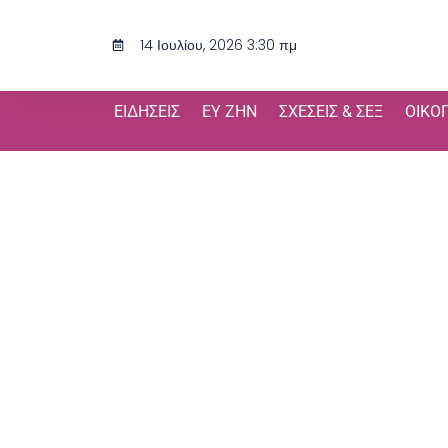
Μετάβαση
στο
14 Ιουλίου, 2026 3:30 πμ
περιεχόμενο
ΕΙΔΉΣΕΙΣ
ΕΥ ΖΗΝ
ΣΧΈΣΕΙΣ & ΣΕΞ
ΟΙΚΟ