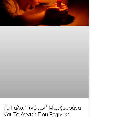
Το Γάλα “γινόταν” Ματζουράνα
Και Το Αννιώ Που Ξαφνικά