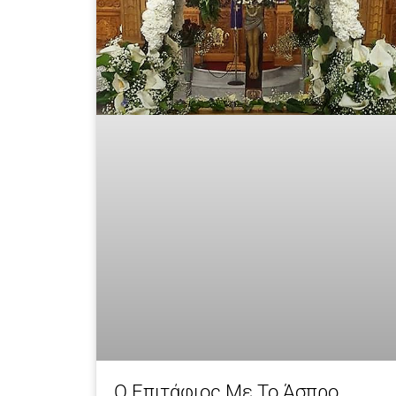
Ο Επιτάφιος Με Το Άσπρο