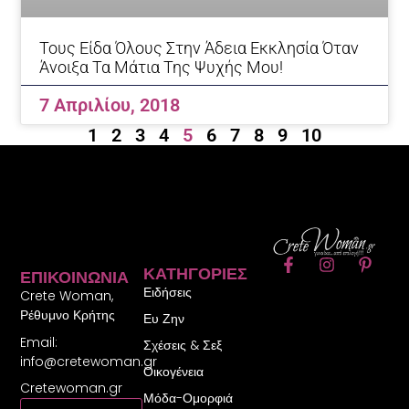
Τους Είδα Όλους Στην Άδεια Εκκλησία Όταν
Άνοιξα Τα Μάτια Της Ψυχής Μου!
7 Απριλίου, 2018
1
2
3
4
5
6
7
8
9
10
F
I
P
ΚΑΤΗΓΟΡΊΕΣ
ΕΠΙΚΟΙΝΩΝΊΑ
a
n
i
Ειδήσεις
c
s
n
Crete Woman,
e
t
t
Ρέθυμνο Κρήτης
Ευ Ζην
b
a
e
Email:
o
g
r
Σχέσεις & Σεξ
o
r
e
info@cretewoman.gr
Οικογένεια
k
a
s
Cretewoman.gr
-
m
t
Μόδα-Ομορφιά