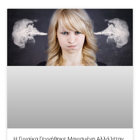
Page
Page
Page
Page
Page
Page
Page
Page
Page
Page
Η Γυναίκα Γεννήθηκε Μανισμένη Αλλά Ήταν