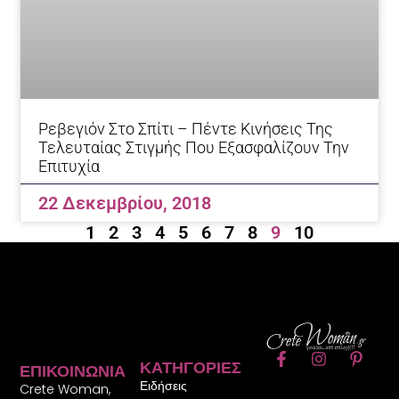
Ρεβεγιόν Στο Σπίτι – Πέντε Κινήσεις Της
Τελευταίας Στιγμής Που Εξασφαλίζουν Την
Επιτυχία
22 Δεκεμβρίου, 2018
1
2
3
4
5
6
7
8
9
10
F
I
P
ΚΑΤΗΓΟΡΊΕΣ
ΕΠΙΚΟΙΝΩΝΊΑ
a
n
i
Ειδήσεις
c
s
n
Crete Woman,