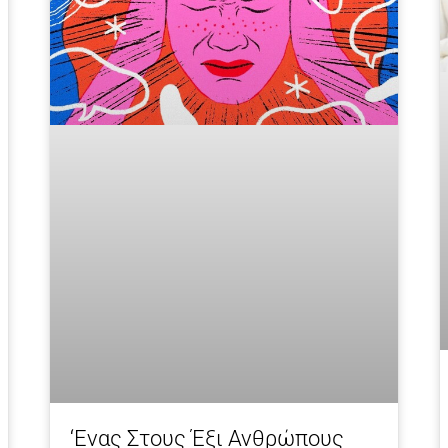
‘Eνας Στους Έξι Ανθρώπους