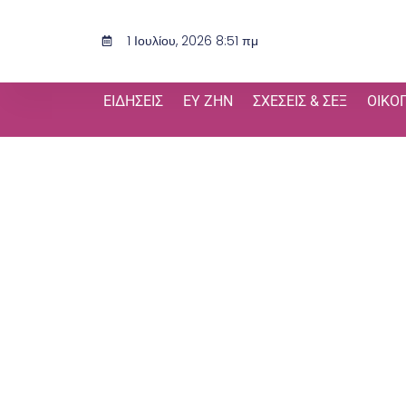
Μετάβαση
στο
1 Ιουλίου, 2026 8:51 πμ
περιεχόμενο
ΕΙΔΉΣΕΙΣ
ΕΥ ΖΗΝ
ΣΧΈΣΕΙΣ & ΣΕΞ
ΟΙΚΟ