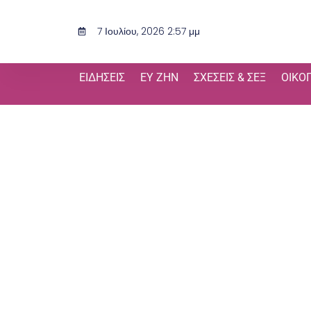
Μετάβαση
στο
7 Ιουλίου, 2026 2:57 μμ
περιεχόμενο
ΕΙΔΉΣΕΙΣ
ΕΥ ΖΗΝ
ΣΧΈΣΕΙΣ & ΣΕΞ
ΟΙΚΟ