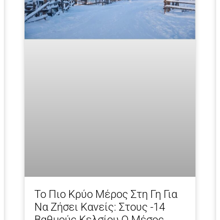
Το Πιο Κρύο Μέρος Στη Γη Για
Να Ζήσει Κανείς: Στους -14
Βαθμούς Κελσίου Ο Μέσος