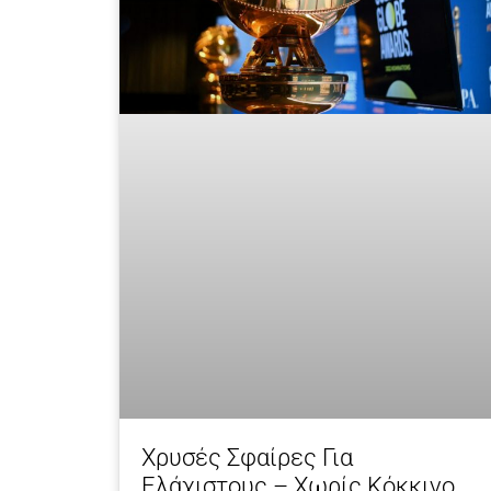
Χρυσές Σφαίρες Για
Ελάχιστους – Χωρίς Κόκκινο