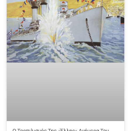
Ο Τορπιλισμός Της «Έλλης» Ανήμερα Του