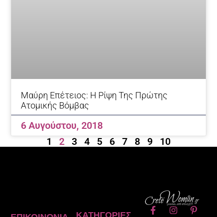
Μαύρη Επέτειος: Η Ρίψη Της Πρώτης
Ατομικής Βόμβας
6 Αυγούστου, 2018
1
2
3
4
5
6
7
8
9
10
F
I
P
ΚΑΤΗΓΟΡΊΕΣ
ΕΠΙΚΟΙΝΩΝΊΑ