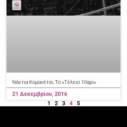
Νάντια Κομανέτσι, Το «Τέλειο 10αρι»
21 Δεκεμβρίου, 2016
1
2
3
4
5