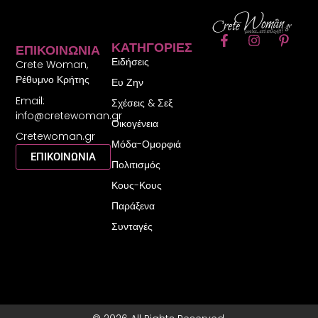
F
I
P
ΚΑΤΗΓΟΡΊΕΣ
ΕΠΙΚΟΙΝΩΝΊΑ
a
n
i
Ειδήσεις
c
s
n
Crete Woman,
e
t
t
Ρέθυμνο Κρήτης
Ευ Ζην
b
a
e
Email:
o
g
r
Σχέσεις & Σεξ
o
r
e
info@cretewoman.gr
Οικογένεια
k
a
s
Cretewoman.gr
-
m
t
Μόδα-Ομορφιά
f
-
ΕΠΙΚΟΙΝΩΝΙΑ
Πολιτισμός
p
Κους-Κους
Παράξενα
Συνταγές