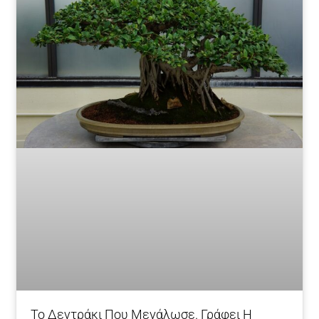
To Δεντράκι Που Μεγάλωσε. Γράφει Η