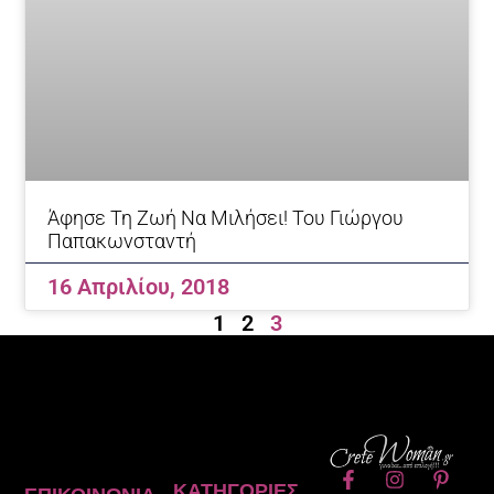
Άφησε Τη Ζωή Να Μιλήσει! Του Γιώργου
Παπακωνσταντή
16 Απριλίου, 2018
1
2
3
F
I
P
ΚΑΤΗΓΟΡΊΕΣ