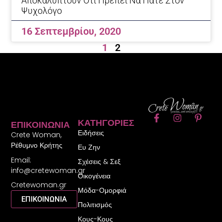
Αποκαλύπτουν Ότι Πρέπει Να Πάτε Στον
Ψυχολόγο
16 Σεπτεμβρίου, 2020
1
2
F
I
P
ΚΑΤΗΓΟΡΊΕΣ
ΕΠΙΚΟΙΝΩΝΊΑ
a
n
i
Ειδήσεις
c
s
n
Crete Woman,
e
t
t
Ρέθυμνο Κρήτης
Ευ Ζην
b
a
e
Email:
o
g
r
Σχέσεις & Σεξ
o
r
e
info@cretewoman.gr
Οικογένεια
k
a
s
Cretewoman.gr
-
m
t
Μόδα-Ομορφιά
f
-
ΕΠΙΚΟΙΝΩΝΙΑ
Πολιτισμός
p
Κους-Κους