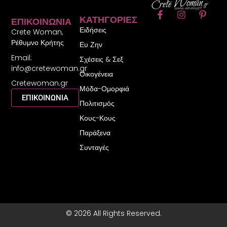
F
I
P
ΚΑΤΗΓΟΡΊΕΣ
ΕΠΙΚΟΙΝΩΝΊΑ
a
n
i
Ειδήσεις
c
s
n
Crete Woman,
e
t
t
Ρέθυμνο Κρήτης
Ευ Ζην
b
a
e
Email:
o
g
r
Σχέσεις & Σεξ
o
r
e
info@cretewoman.gr
Οικογένεια
k
a
s
Cretewoman.gr
-
m
t
Μόδα-Ομορφιά
f
-
ΕΠΙΚΟΙΝΩΝΙΑ
Πολιτισμός
p
Κους-Κους
Παράξενα
Συνταγές
© 2026 All Rights Reserved.